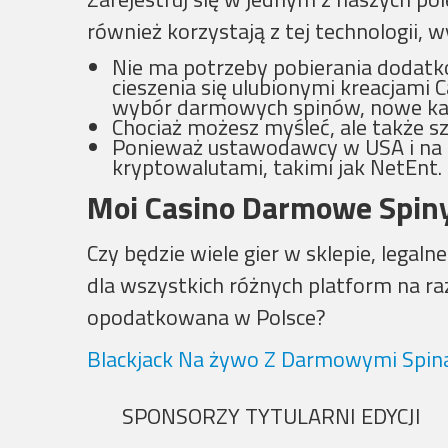
również korzystają z tej technologii, w
Nie ma potrzeby pobierania dodatk
cieszenia się ulubionymi kreacjami C
wybór darmowych spinów, nowe kasy
Chociaż możesz myśleć, ale także s
Ponieważ ustawodawcy w USA i na 
kryptowalutami, takimi jak NetEnt.
Moi Casino Darmowe Spin
Czy będzie wiele gier w sklepie, legal
dla wszystkich różnych platform na raz
opodatkowana w Polsce?
Blackjack Na żywo Z Darmowymi Spin
SPONSORZY TYTULARNI EDYCJI