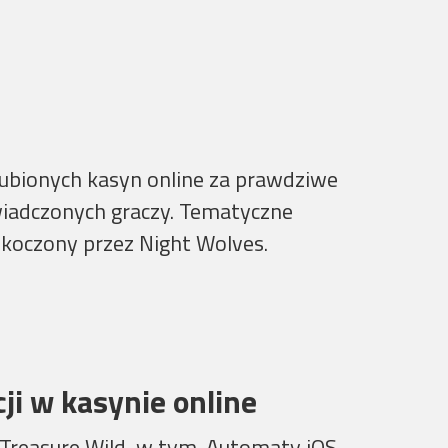
lubionych kasyn online za prawdziwe
wiadczonych graczy. Tematyczne
skoczony przez Night Wolves.
ji w kasynie online
 Treasure Wild, w tym. Automaty iOS