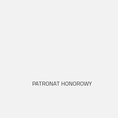
PATRONAT HONOROWY