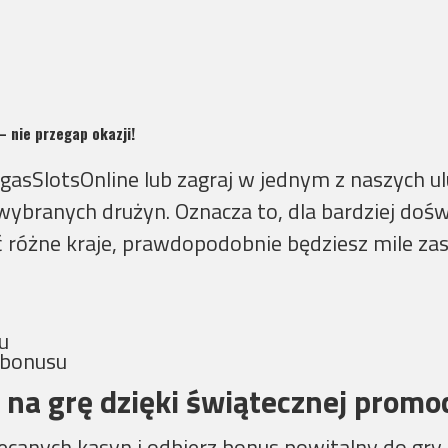
– nie przegap okazji!
asSlotsOnline lub zagraj w jednym z naszych u
wybranych drużyn. Oznacza to, dla bardziej doś
 różne kraje, prawdopodobnie będziesz mile za
u
 bonusu
na grę dzięki świątecznej promoc
lecanych kasyn i odbierz bonus powitalny do gry