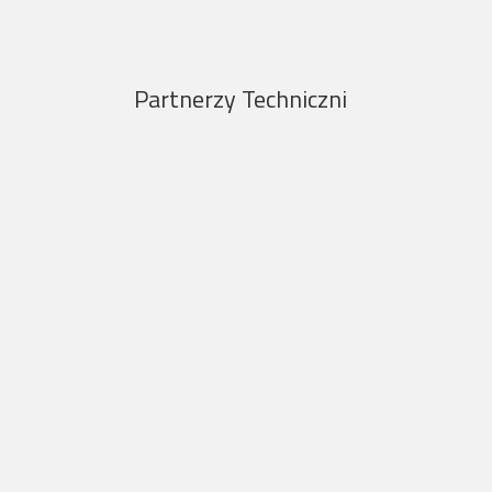
Partnerzy Techniczni