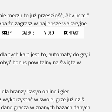
e meczu to już przeszłość, Aby uczcić
ZAPISZ SIĘ
ba że zagrasz w najlepsze wakacyjne
SKLEP
GALERIE
VIDEO
KONTAKT
a tych kart jest to, automaty do gry i
zdobyć bonus powitalny na święta w
dla branży kasyn online i gier
wykorzystać w swojej grze już dziś.
i dane gracza w znanych bazach danych