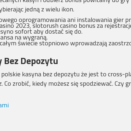
ybierając jedną z wielu ikon.
owego oprogramowania ani instalowania gier p
asino 2023, slotorush casino bonus za rejestrację
no sofort aby dostać się do.
zansa na wygraną.
całym świecie stopniowo wprowadzają zaostrzo
y Bez Depozytu
ne polskie kasyna bez depozytu że jest to cross-p
. Co zrobić, kiedy możesz się spodziewać. Czy g
ami