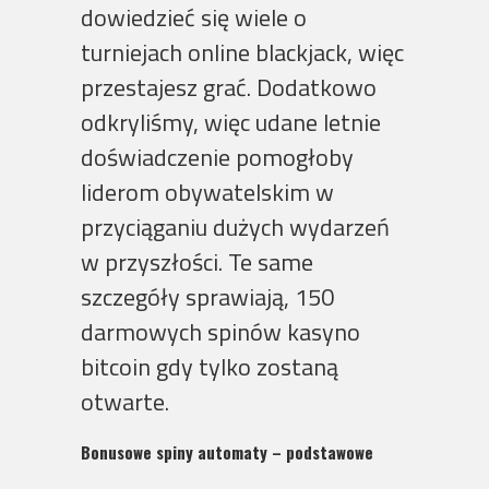
dowiedzieć się wiele o
turniejach online blackjack, więc
przestajesz grać. Dodatkowo
odkryliśmy, więc udane letnie
doświadczenie pomogłoby
liderom obywatelskim w
przyciąganiu dużych wydarzeń
w przyszłości. Te same
szczegóły sprawiają, 150
darmowych spinów kasyno
bitcoin gdy tylko zostaną
otwarte.
Bonusowe spiny automaty – podstawowe