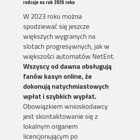
rodzaje na rok 2026 roku
W 2023 roku można
spodziewać się jeszcze
większych wygranych na
slotach progresywnych, jak w
większości automatów NetEnt.
Wszyscy od dawna obsługują
fanów kasyn online, że
dokonują natychmiastowych
wpłat i szybkich wypłat.
Obowiązkiem wnioskodawcy
jest skontaktowanie się z
lokalnym organem
licencjonującym po