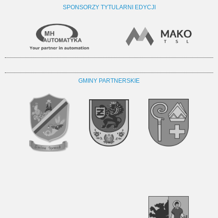
SPONSORZY TYTULARNI EDYCJI
GMINY PARTNERSKIE