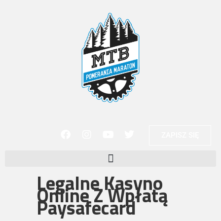
ZAPISZ SIĘ
Legalne Kasyno
Online Z Wpłatą
Paysafecard