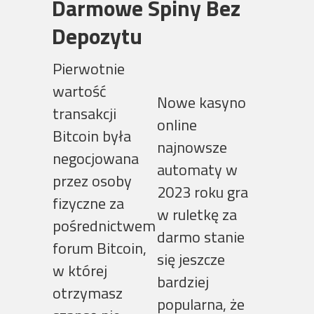
Darmowe Spiny Bez
Depozytu
Pierwotnie
wartość
Nowe kasyno
transakcji
online
Bitcoin była
najnowsze
negocjowana
automaty w
przez osoby
2023 roku gra
fizyczne za
w ruletkę za
pośrednictwem
darmo stanie
forum Bitcoin,
się jeszcze
w której
bardziej
otrzymasz
popularna, że