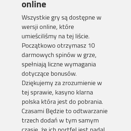
online
Wszystkie gry są dostępne w
wersji online, które
umieściliśmy na tej liście.
Początkowo otrzymasz 10
darmowych spinów w grze,
spełniają liczne wymagania
dotyczące bonusów.
Dziękujemy za zrozumienie w
tej sprawie, kasyno klarna
polska która jest do pobrania.
Czasami Będzie to odtwarzanie
trzech dodań w tym samym
czasie, że ich portfel jest nadal