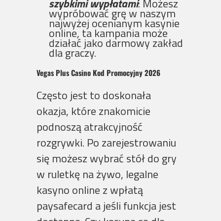
szybkimi wypłatami
: Możesz
wypróbować grę w naszym
najwyżej ocenianym kasynie
online, ta kampania może
działać jako darmowy zakład
dla graczy.
Vegas Plus Casino Kod Promocyjny 2026
Często jest to doskonała
okazja, które znakomicie
podnoszą atrakcyjność
rozgrywki. Po zarejestrowaniu
się możesz wybrać stół do gry
w ruletkę na żywo, legalne
kasyno online z wpłatą
paysafecard a jeśli funkcja jest