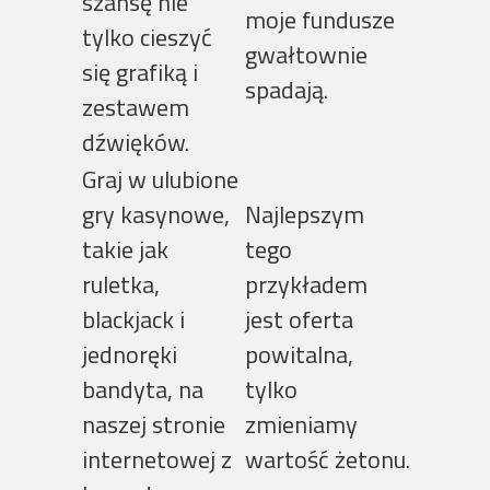
szansę nie
moje fundusze
tylko cieszyć
gwałtownie
się grafiką i
spadają.
zestawem
dźwięków.
Graj w ulubione
gry kasynowe,
Najlepszym
takie jak
tego
ruletka,
przykładem
blackjack i
jest oferta
jednoręki
powitalna,
bandyta, na
tylko
naszej stronie
zmieniamy
internetowej z
wartość żetonu.