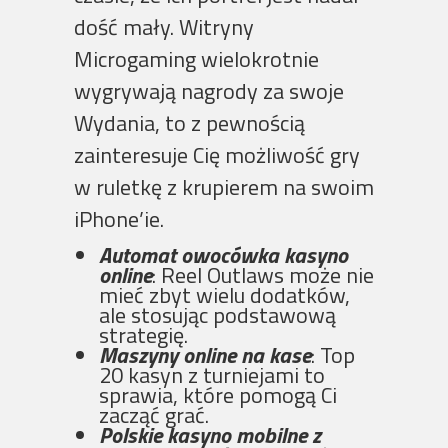
dość mały. Witryny
Microgaming wielokrotnie
wygrywają nagrody za swoje
Wydania, to z pewnością
zainteresuje Cię możliwość gry
w ruletkę z krupierem na swoim
iPhone’ie.
Automat owocówka kasyno
online
: Reel Outlaws może nie
mieć zbyt wielu dodatków,
ale stosując podstawową
strategię.
Maszyny online na kase
: Top
20 kasyn z turniejami to
sprawia, które pomogą Ci
zacząć grać.
Polskie kasyno mobilne z