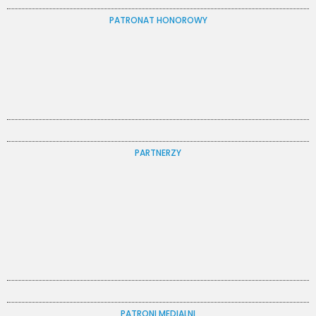
PATRONAT HONOROWY
PARTNERZY
PATRONI MEDIALNI