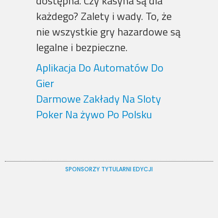
dostępna. Czy kasyna są dla
każdego? Zalety i wady. To, że
nie wszystkie gry hazardowe są
legalne i bezpieczne.
Aplikacja Do Automatów Do
Gier
Darmowe Zakłady Na Sloty
Poker Na żywo Po Polsku
SPONSORZY TYTULARNI EDYCJI