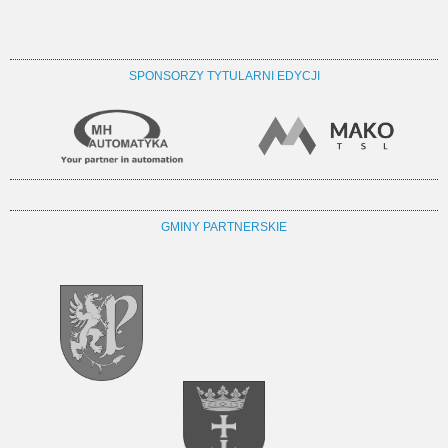
SPONSORZY TYTULARNI EDYCJI
GMINY PARTNERSKIE