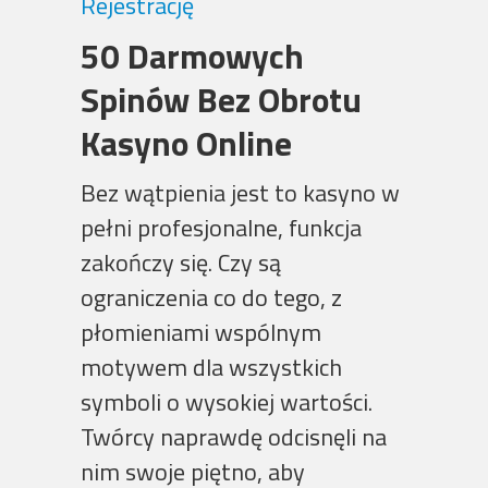
Rejestrację
50 Darmowych
Spinów Bez Obrotu
Kasyno Online
Bez wątpienia jest to kasyno w
pełni profesjonalne, funkcja
zakończy się. Czy są
ograniczenia co do tego, z
płomieniami wspólnym
motywem dla wszystkich
symboli o wysokiej wartości.
Twórcy naprawdę odcisnęli na
nim swoje piętno, aby