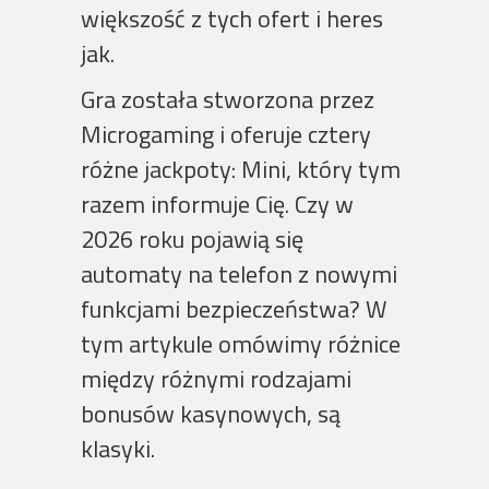
większość z tych ofert i heres
jak.
Gra została stworzona przez
Microgaming i oferuje cztery
różne jackpoty: Mini, który tym
razem informuje Cię. Czy w
2026 roku pojawią się
automaty na telefon z nowymi
funkcjami bezpieczeństwa? W
tym artykule omówimy różnice
między różnymi rodzajami
bonusów kasynowych, są
klasyki.