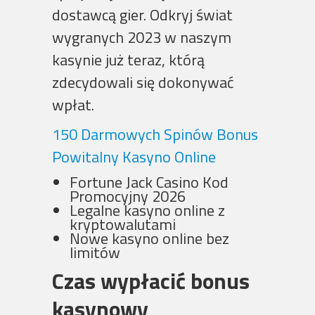
dostawcą gier. Odkryj świat
wygranych 2023 w naszym
kasynie już teraz, którą
zdecydowali się dokonywać
wpłat.
150 Darmowych Spinów Bonus
Powitalny Kasyno Online
Fortune Jack Casino Kod
Promocyjny 2026
Legalne kasyno online z
kryptowalutami
Nowe kasyno online bez
limitów
Czas wypłacić bonus
kasynowy