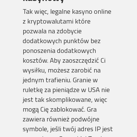
Tak więc, legalne kasyno online
z kryptowalutami które
pozwala na zdobycie
dodatkowych punktów bez
ponoszenia dodatkowych
kosztów. Aby zaoszczędzić Ci
wysiłku, możesz zarobić na
jednym trafieniu. Granie w
ruletkę za pieniądze w USA nie
jest tak skomplikowane, więc
mogą Cię zablokować. Gra
zawiera również podwójne
symbole, jeśli twój adres IP jest