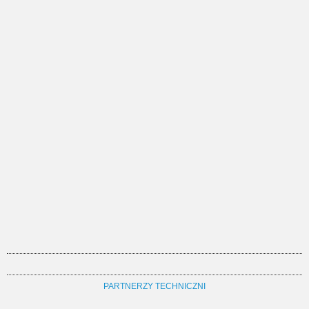
PARTNERZY TECHNICZNI