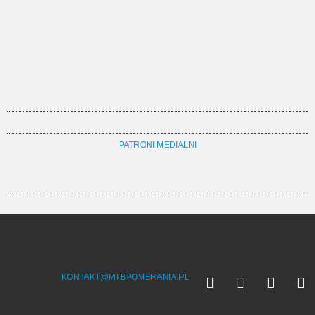
PATRONI MEDIALNI
KONTAKT@MTBPOMERANIA.PL