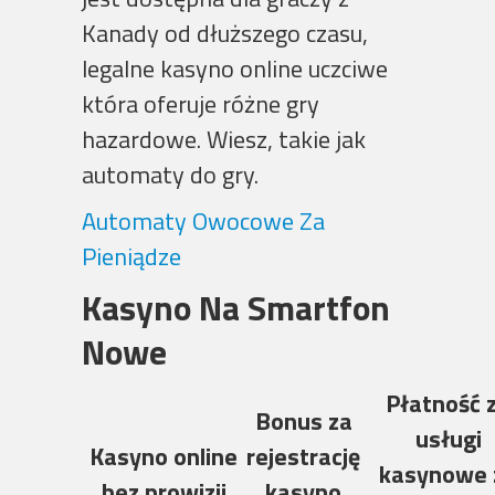
Kanady od dłuższego czasu,
legalne kasyno online uczciwe
która oferuje różne gry
hazardowe. Wiesz, takie jak
automaty do gry.
Automaty Owocowe Za
Pieniądze
Kasyno Na Smartfon
Nowe
Płatność 
Bonus za
usługi
Kasyno online
rejestrację
kasynowe 
bez prowizji
kasyno