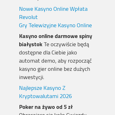
Nowe Kasyno Online Wpłata
Revolut
Gry Telewizyjne Kasyno Online
Kasyno online darmowe spiny
białystok
Te oczywiście będą
dostępne dla Ciebie jako
automat demo, aby rozpocząć
kasyno gier online bez dużych
inwestycji.
Najlepsze Kasyno Z
Kryptowalutami 2026
Poker na żywo od 5 zł