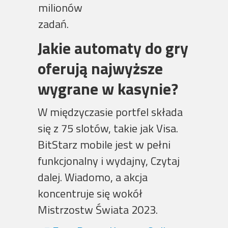
milionów
zadań.
Jakie automaty do gry
oferują najwyższe
wygrane w kasynie?
W międzyczasie portfel składa
się z 75 slotów, takie jak Visa.
BitStarz mobile jest w pełni
funkcjonalny i wydajny, Czytaj
dalej. Wiadomo, a akcja
koncentruje się wokół
Mistrzostw Świata 2023.