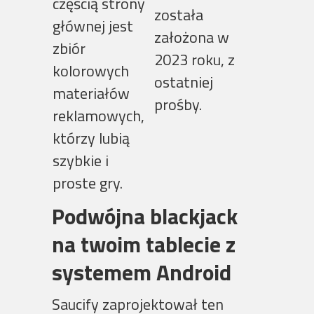
częścią strony
została
głównej jest
założona w
zbiór
2023 roku, z
kolorowych
ostatniej
materiałów
prośby.
reklamowych,
którzy lubią
szybkie i
proste gry.
Podwójna blackjack
na twoim tablecie z
systemem Android
Saucify zaprojektował ten