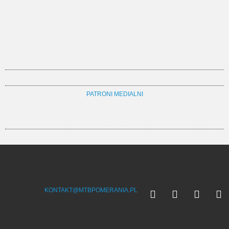
PATRONI MEDIALNI
KONTAKT@MTBPOMERANIA.PL