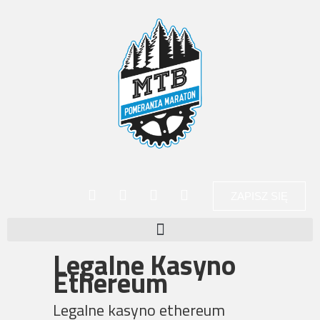
ZAPISZ SIĘ
Legalne Kasyno
Ethereum
Legalne kasyno ethereum