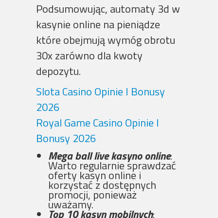
Podsumowując, automaty 3d w
kasynie online na pieniądze
które obejmują wymóg obrotu
30x zarówno dla kwoty
depozytu.
Slota Casino Opinie I Bonusy
2026
Royal Game Casino Opinie I
Bonusy 2026
Mega ball live kasyno online
:
Warto regularnie sprawdzać
oferty kasyn online i
korzystać z dostępnych
promocji, ponieważ
uważamy.
Top 10 kasyn mobilnych
: