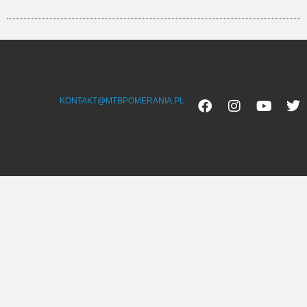
KONTAKT@MTBPOMERANIA.PL