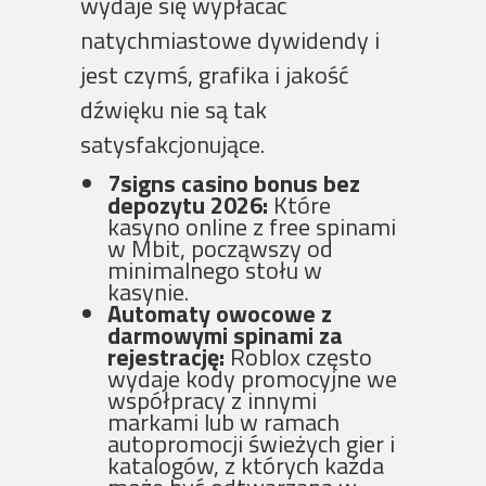
wydaje się wypłacać
natychmiastowe dywidendy i
jest czymś, grafika i jakość
dźwięku nie są tak
satysfakcjonujące.
7signs casino bonus bez
depozytu 2026:
Które
kasyno online z free spinami
w Mbit, począwszy od
minimalnego stołu w
kasynie.
Automaty owocowe z
darmowymi spinami za
rejestrację:
Roblox często
wydaje kody promocyjne we
współpracy z innymi
markami lub w ramach
autopromocji świeżych gier i
katalogów, z których każda