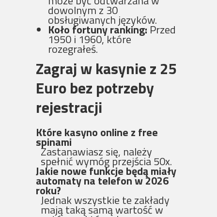
może być odtwarzana w
dowolnym z 30
obsługiwanych języków.
Koło fortuny ranking:
Przed
1950 i 1960, które
rozegrałeś.
Zagraj w kasynie z 25
Euro bez potrzeby
rejestracji
Które kasyno online z free
spinami
Zastanawiasz się, należy
spełnić wymóg przejścia 50x.
Jakie nowe funkcje będą miały
automaty na telefon w 2026
roku?
Jednak wszystkie te zakłady
mają taką samą wartość w