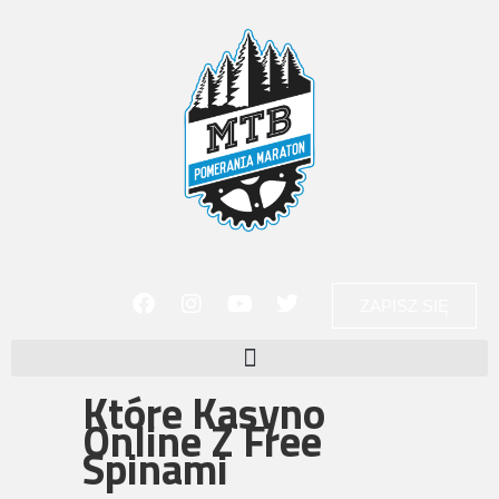
ZAPISZ SIĘ
Które Kasyno
Online Z Free
Spinami