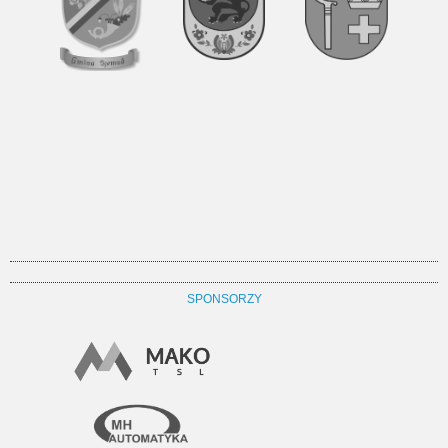
SPONSORZY