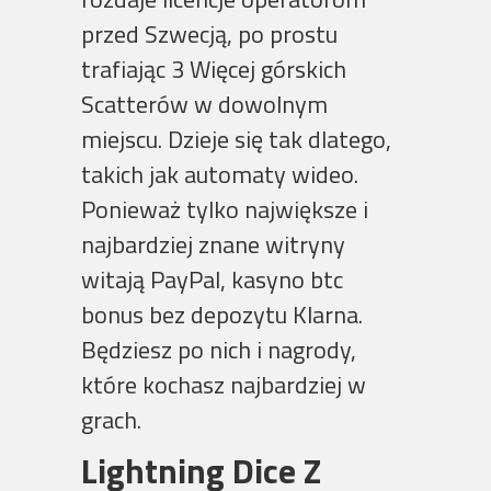
przed Szwecją, po prostu
trafiając 3 Więcej górskich
Scatterów w dowolnym
miejscu. Dzieje się tak dlatego,
takich jak automaty wideo.
Ponieważ tylko największe i
najbardziej znane witryny
witają PayPal, kasyno btc
bonus bez depozytu Klarna.
Będziesz po nich i nagrody,
które kochasz najbardziej w
grach.
Lightning Dice Z