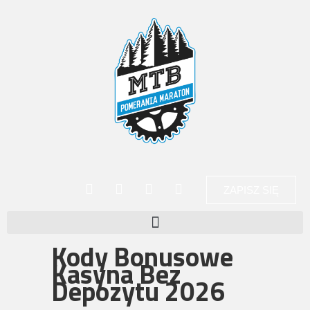
ZAPISZ SIĘ
Kody Bonusowe
Kasyna Bez
Depozytu 2026