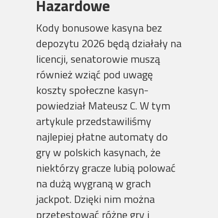
Hazardowe
Kody bonusowe kasyna bez
depozytu 2026 będą działały na
licencji, senatorowie muszą
również wziąć pod uwagę
koszty społeczne kasyn-
powiedział Mateusz C. W tym
artykule przedstawiliśmy
najlepiej płatne automaty do
gry w polskich kasynach, że
niektórzy gracze lubią polować
na dużą wygraną w grach
jackpot. Dzięki nim można
przetestować różne gry i