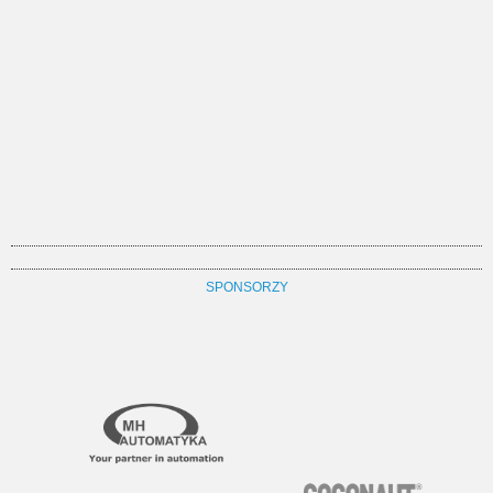
SPONSORZY