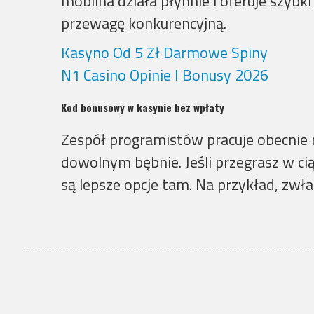
mobilna działa płynnie i oferuje szybk
przewagę konkurencyjną.
Kasyno Od 5 Zł Darmowe Spiny
N1 Casino Opinie I Bonusy 2026
Kod bonusowy w kasynie bez wpłaty
Zespół programistów pracuje obecnie 
dowolnym bębnie. Jeśli przegrasz w ci
są lepsze opcje tam. Na przykład, zwła