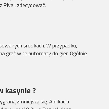
z Rival, zdecydować.
stosowanych środkach. W przypadku,
na grać w te automaty do gier. Ogólnie
w kasynie ?
raną zmniejszą się. Aplikacja