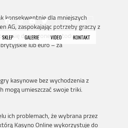
ak konsekwentnie dla mniejszych
ZAPISZ SIĘ
en AG, zaspokajając potrzeby graczy z
noszą się do ważonej metody
SKLEP
GALERIE
VIDEO
KONTAKT
brytyjskie lub euro – za
 gry kasynowe bez wychodzenia z
h mogą umieszczać swoje triki.
lu ich problemach, że wybrana przez
 którą Kasyno Online wykorzystuje do