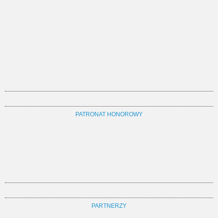
PATRONAT HONOROWY
PARTNERZY