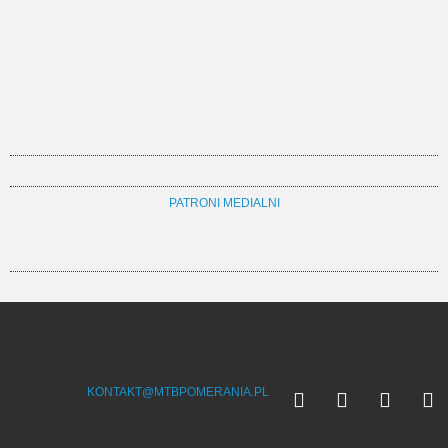
PATRONI MEDIALNI
KONTAKT@MTBPOMERANIA.PL