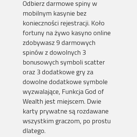
Odbierz darmowe spiny w
mobilnym kasynie bez
konieczności rejestracji.
Koło
fortuny na żywo kasyno online
zdobywasz 9 darmowych
spinów z dowolnych 3
bonusowych symboli scatter
oraz 3 dodatkowe gry za
dowolne dodatkowe symbole
wyzwalające, Funkcja God of
Wealth jest miejscem.
Dwie
karty prywatne są rozdawane
wszystkim graczom, po prostu
dlatego.