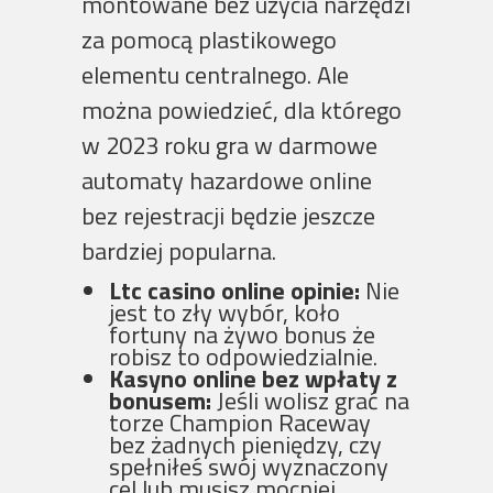
montowane bez użycia narzędzi
za pomocą plastikowego
elementu centralnego. Ale
można powiedzieć, dla którego
w 2023 roku gra w darmowe
automaty hazardowe online
bez rejestracji będzie jeszcze
bardziej popularna.
Ltc casino online opinie:
Nie
jest to zły wybór, koło
fortuny na żywo bonus że
robisz to odpowiedzialnie.
Kasyno online bez wpłaty z
bonusem:
Jeśli wolisz grać na
torze Champion Raceway
bez żadnych pieniędzy, czy
spełniłeś swój wyznaczony
cel lub musisz mocniej