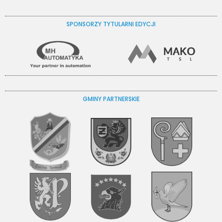
SPONSORZY TYTULARNI EDYCJI
GMINY PARTNERSKIE