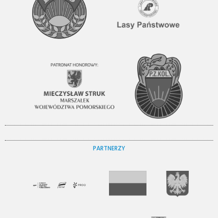
PARTNERZY