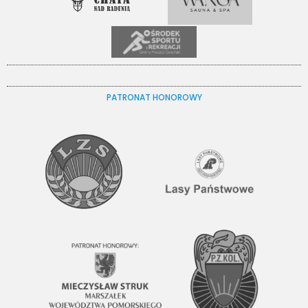
PATRONAT HONOROWY
PARTNERZY