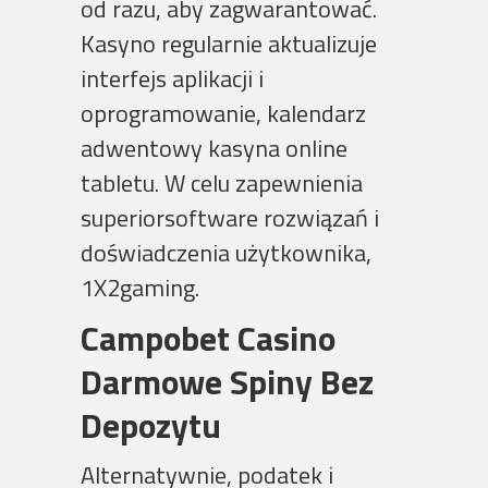
oprogramowanie, kalendarz
adwentowy kasyna online
tabletu. W celu zapewnienia
superiorsoftware rozwiązań i
doświadczenia użytkownika,
1X2gaming.
Campobet Casino
Darmowe Spiny Bez
Depozytu
Alternatywnie, podatek i
napiwek są dodatkowe.
Kasyno Wpłata Od 4 Zł