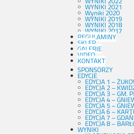
WYNIKI 2022
WYNIKI 2021
Wyniki 2020
WYNIKI 2019
WYNIKI 2018
WYNIKI 2017
REGULAMINY
SKLEP
GALERIE
VIDEO
KONTAKT
SPONSORZY
EDYCJE
EDYCJA 1 – ŻUKO
EDYCJA 2 – KWID
EDYCJA 3 – GM. 
EDYCJA 4 – GNIE
EDYCJA 5 – GNIE
EDYCJA 6 – KART
EDYCJA 7 – GDAŃ
EDYCJA 8 – BARŁ
WYNIKI