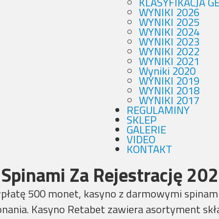
KLASYFIKACJA 
WYNIKI 2026
WYNIKI 2025
WYNIKI 2024
WYNIKI 2023
WYNIKI 2022
WYNIKI 2021
Wyniki 2020
WYNIKI 2019
WYNIKI 2018
WYNIKI 2017
REGULAMINY
SKLEP
GALERIE
VIDEO
KONTAKT
Spinami Za Rejestrację 20
płatę 500 monet, kasyno z darmowymi spinami 
nania. Kasyno Retabet zawiera asortyment skła