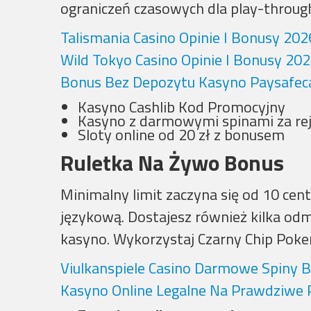
ograniczeń czasowych dla play-throug
Talismania Casino Opinie I Bonusy 202
Wild Tokyo Casino Opinie I Bonusy 20
Bonus Bez Depozytu Kasyno Paysafec
Kasyno Cashlib Kod Promocyjny
Kasyno z darmowymi spinami za rej
Sloty online od 20 zł z bonusem
Ruletka Na Żywo Bonus
Minimalny limit zaczyna się od 10 cen
językową. Dostajesz również kilka odmi
kasyno. Wykorzystaj Czarny Chip Poke
Viulkanspiele Casino Darmowe Spiny 
Kasyno Online Legalne Na Prawdziwe 