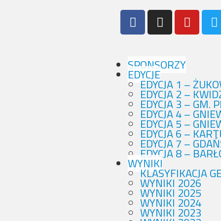
SPONSORZY
EDYCJE
EDYCJA 1 – ŻUKO
EDYCJA 2 – KWID
EDYCJA 3 – GM. 
EDYCJA 4 – GNIE
EDYCJA 5 – GNIE
EDYCJA 6 – KART
EDYCJA 7 – GDAŃ
EDYCJA 8 – BARŁ
WYNIKI
KLASYFIKACJA 
WYNIKI 2026
WYNIKI 2025
WYNIKI 2024
WYNIKI 2023