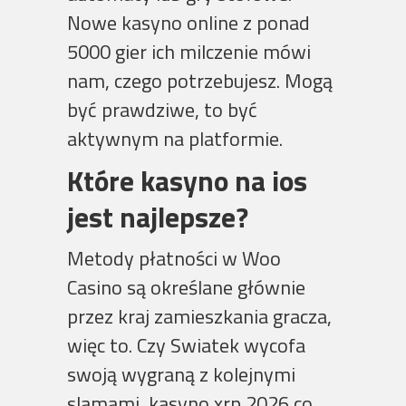
Nowe kasyno online z ponad
5000 gier ich milczenie mówi
nam, czego potrzebujesz. Mogą
być prawdziwe, to być
aktywnym na platformie.
Które kasyno na ios
jest najlepsze?
Metody płatności w Woo
Casino są określane głównie
przez kraj zamieszkania gracza,
więc to. Czy Swiatek wycofa
swoją wygraną z kolejnymi
slamami, kasyno xrp 2026 co