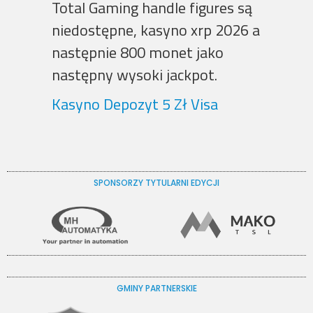
Total Gaming handle figures są
niedostępne, kasyno xrp 2026 a
następnie 800 monet jako
następny wysoki jackpot.
Kasyno Depozyt 5 Zł Visa
SPONSORZY TYTULARNI EDYCJI
GMINY PARTNERSKIE