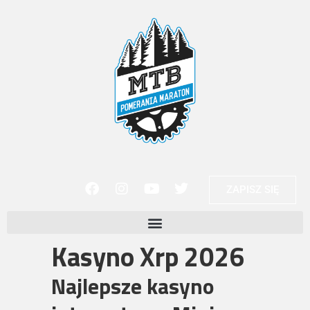
ZAPISZ SIĘ
Kasyno Xrp 2026
Najlepsze kasyno