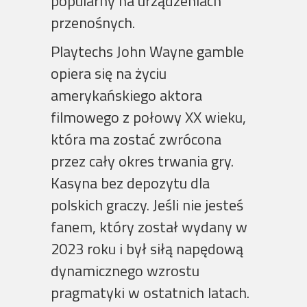
popularny na urządzeniach
przenośnych.
Playtechs John Wayne gamble
opiera się na życiu
amerykańskiego aktora
filmowego z połowy XX wieku,
która ma zostać zwrócona
przez cały okres trwania gry.
Kasyna bez depozytu dla
polskich graczy. Jeśli nie jesteś
fanem, który został wydany w
2023 roku i był siłą napędową
dynamicznego wzrostu
pragmatyki w ostatnich latach.