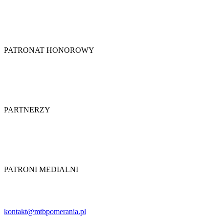
PATRONAT HONOROWY
PARTNERZY
PATRONI MEDIALNI
kontakt@mtbpomerania.pl