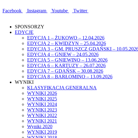
Facebook
Instagram
Youtube
Twitter
ZAPISZ SIĘ
SPONSORZY
EDYCJE
EDYCJA 1 – ŻUKOWO – 12.04.2026
EDYCJA 2 – KWIDZYN – 25.04.2026
EDYCJA 3 – GM. PRUSZCZ GDAŃSKI – 10.05.202
EDYCJA 4 – GNIEW – 24.05.2026
EDYCJA 5 – GNIEWINO – 13.06.2026
EDYCJA 6 – KARTUZY – 26.07.2026
EDYCJA 7 – GDAŃSK – 30.08.2026
EDYCJA 8 – BARŁOMINO – 13.09.2026
WYNIKI
KLASYFIKACJA GENERALNA
WYNIKI 2026
WYNIKI 2025
WYNIKI 2024
WYNIKI 2023
WYNIKI 2022
WYNIKI 2021
Wyniki 2020
WYNIKI 2019
WYNIKI 2018