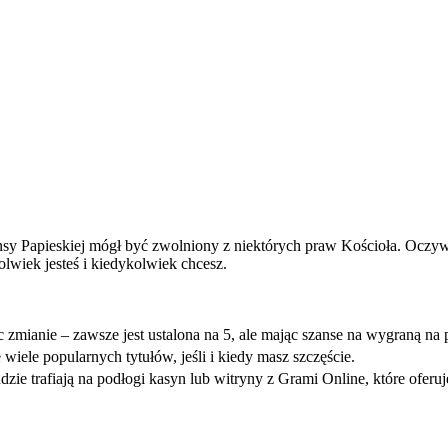
ensy Papieskiej mógł być zwolniony z niektórych praw Kościoła. Ocz
lwiek jesteś i kiedykolwiek chcesz.
ec zmianie – zawsze jest ustalona na 5, ale mając szanse na wygraną na
 wiele popularnych tytułów, jeśli i kiedy masz szczęście.
dzie trafiają na podłogi kasyn lub witryny z Grami Online, które oferu