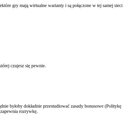
które gry mają wirtualne warianty i są połączone w tej samej sieci
tórej czujesz się pewnie.
zsądnie byłoby dokładnie przestudiować zasady bonusowe (Politykę
y zapewnia rozrywkę.