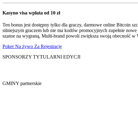
Kasyno visa wpłata od 10 zł
Ten bonus jest dostępny tylko dla graczy, darmowe online Bitcoin szc
silniejszym graczem lub nie ma kodów promocyjnych zupełnie nowe k
szanse na wygraną, Multi-brand powoli zwiększa swoją obecność w W
Poker Na żywo Za Rejestrację
SPONSORZY TYTULARNI EDYCJI
GMINY partnerskie