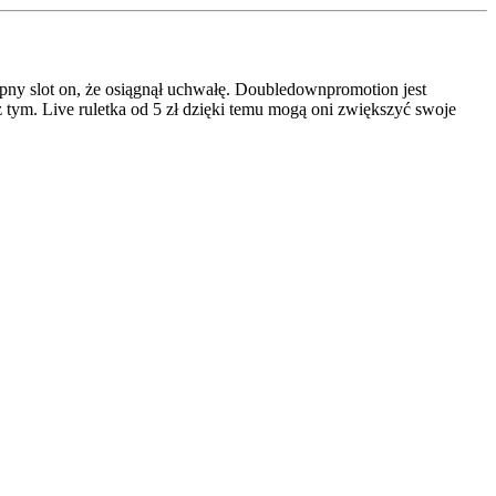
tępny slot on, że osiągnął uchwałę. Doubledownpromotion jest
tym. Live ruletka od 5 zł dzięki temu mogą oni zwiększyć swoje