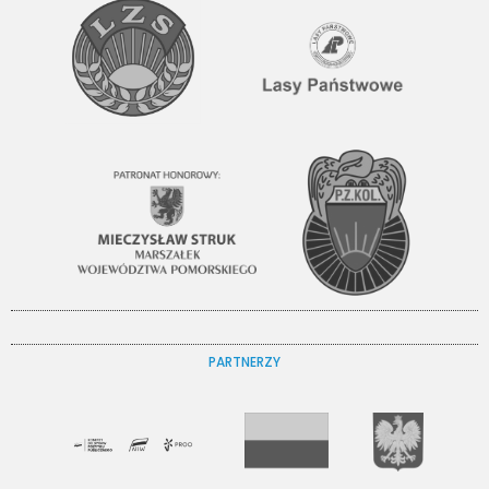
PARTNERZY