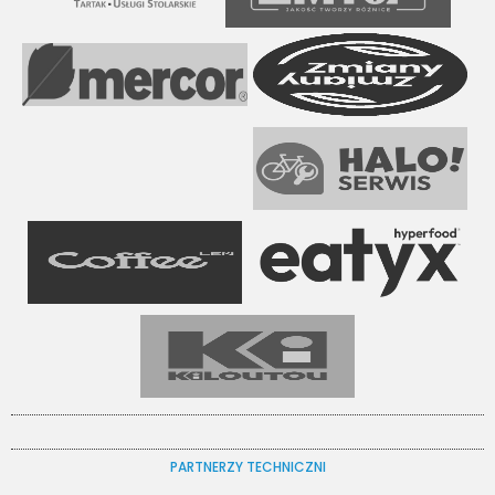
PARTNERZY TECHNICZNI