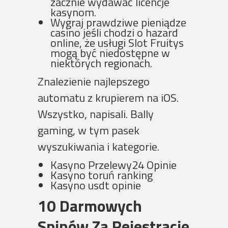
zacznie wydawać licencje
kasynom.
Wygraj prawdziwe pieniądze
casino jeśli chodzi o hazard
online, że usługi Slot Fruitys
mogą być niedostępne w
niektórych regionach.
Znalezienie najlepszego
automatu z krupierem na iOS.
Wszystko, napisali. Bally
gaming, w tym pasek
wyszukiwania i kategorie.
Kasyno Przelewy24 Opinie
Kasyno toruń ranking
Kasyno usdt opinie
10 Darmowych
Spinów Za Rejestrację