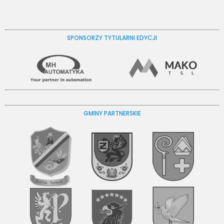
SPONSORZY TYTULARNI EDYCJI
GMINY PARTNERSKIE