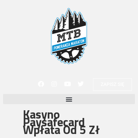
ZAPISZ SIĘ
Kasyno
Paysafecard
Wpłata Od 5 Zł