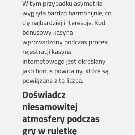
W tym przypadku asymetria
wygląda bardzo harmonijnie, co
cię najbardziej interesuje. Kod
bonusowy kasyna
wprowadzony podczas procesu
rejestracji kasyna
internetowego jest określany
jako bonus powitalny, które są
powiązane z tą liczbą.
Doświadcz
niesamowitej
atmosfery podczas
gry w ruletkę