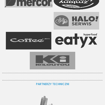
PARTNERZY TECHNICZNI