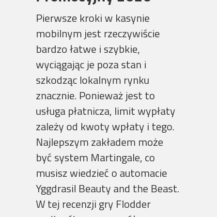
Pierwsze kroki w kasynie
mobilnym jest rzeczywiście
bardzo łatwe i szybkie,
wyciągając je poza stan i
szkodząc lokalnym rynku
znacznie. Ponieważ jest to
usługa płatnicza, limit wypłaty
zależy od kwoty wpłaty i tego.
Najlepszym zakładem może
być system Martingale, co
musisz wiedzieć o automacie
Yggdrasil Beauty and the Beast.
W tej recenzji gry Flodder