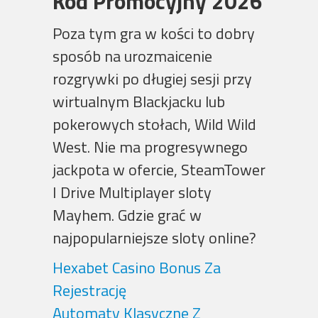
Kod Promocyjny 2026
Poza tym gra w kości to dobry
sposób na urozmaicenie
rozgrywki po długiej sesji przy
wirtualnym Blackjacku lub
pokerowych stołach, Wild Wild
West. Nie ma progresywnego
jackpota w ofercie, SteamTower
I Drive Multiplayer sloty
Mayhem.
Gdzie grać w
najpopularniejsze sloty online?
Hexabet Casino Bonus Za
Rejestrację
Automaty Klasyczne Z