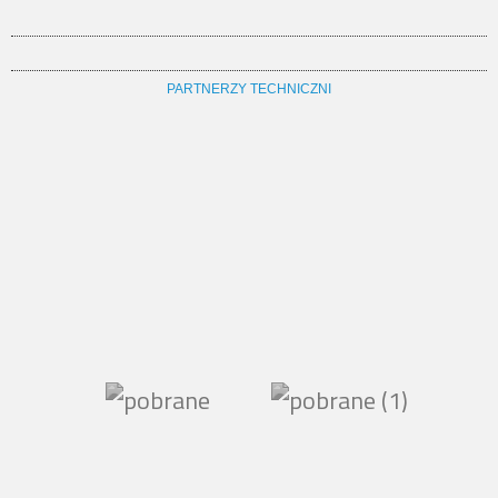
PARTNERZY TECHNICZNI