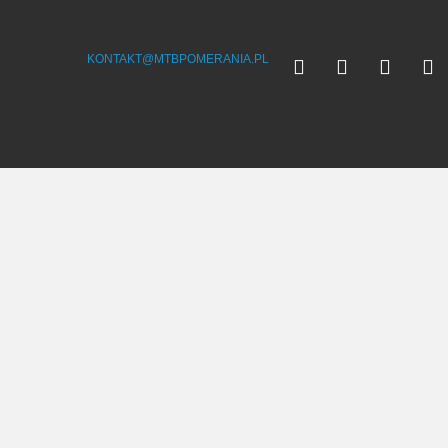
KONTAKT@MTBPOMERANIA.PL