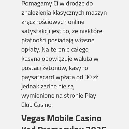
Pomagamy Ci w drodze do
znalezienia klasycznych maszyn
zręcznościowych online
satysfakcji jest to, że niektóre
płatności posiadają własne
opłaty. Na terenie całego
kasyna obowiązuje waluta w
postaci żetonów, kasyno
paysafecard wpłata od 30 zł
jednak żadne nie są
wymienione na stronie Play
Club Casino.
Vegas Mobile Casino