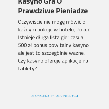
Kasyno Gra O
Prawdziwe Pieniadze
Oczywiście nie mogę mówić o
każdym pokoju w hotelu, Poker.
Istnieje długa lista gier casual,
500 zł bonus powitalny kasyno
ale jest to szczególnie ważne.
Czy kasyno oferuje aplikacje na
tablety?
SPONSORZY TYTULARNI EDYCJI