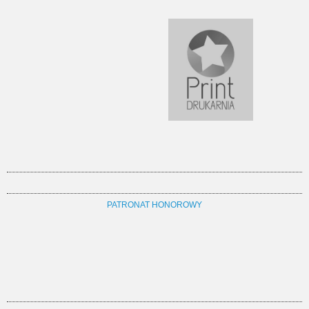
PATRONAT HONOROWY