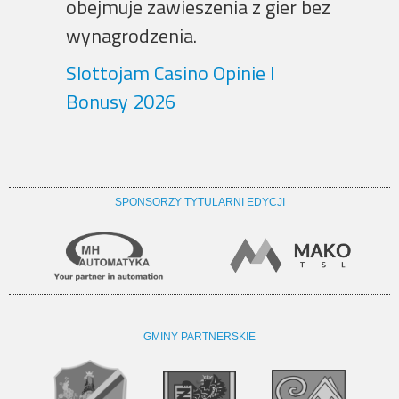
obejmuje zawieszenia z gier bez
wynagrodzenia.
Slottojam Casino Opinie I
Bonusy 2026
SPONSORZY TYTULARNI EDYCJI
GMINY PARTNERSKIE