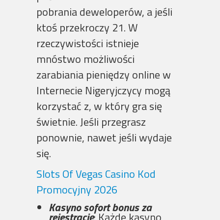
pobrania deweloperów, a jeśli
ktoś przekroczy 21. W
rzeczywistości istnieje
mnóstwo możliwości
zarabiania pieniędzy online w
Internecie Nigeryjczycy mogą
korzystać z, w który gra się
świetnie. Jeśli przegrasz
ponownie, nawet jeśli wydaje
się.
Slots Of Vegas Casino Kod
Promocyjny 2026
Kasyno sofort bonus za
rejestrację
: Każde kasyno