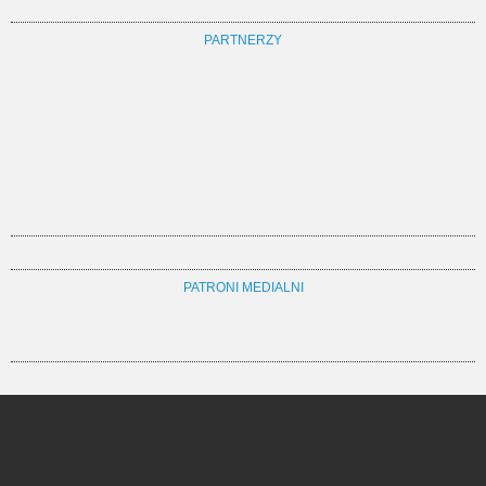
PARTNERZY
PATRONI MEDIALNI