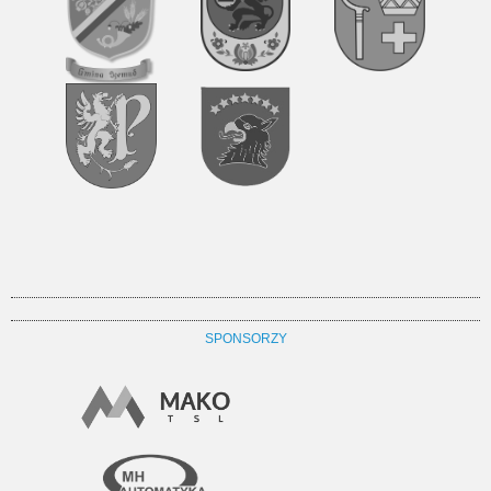
SPONSORZY