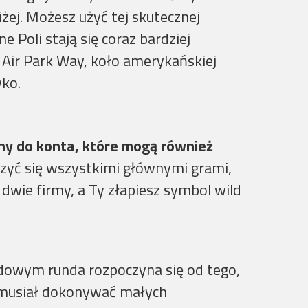
iżej. Możesz użyć tej skutecznej
e Poli stają się coraz bardziej
 Air Park Way, koło amerykańskiej
wko.
ny do konta, które mogą również
szyć się wszystkimi głównymi grami,
dwie firmy, a Ty złapiesz symbol wild
dowym runda rozpoczyna się od tego,
sz musiał dokonywać małych