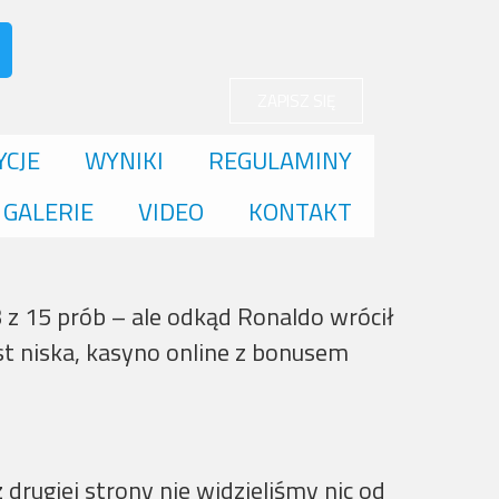
ZAPISZ SIĘ
YCJE
WYNIKI
REGULAMINY
GALERIE
VIDEO
KONTAKT
z 15 prób – ale odkąd Ronaldo wrócił
t niska, kasyno online z bonusem
z drugiej strony nie widzieliśmy nic od