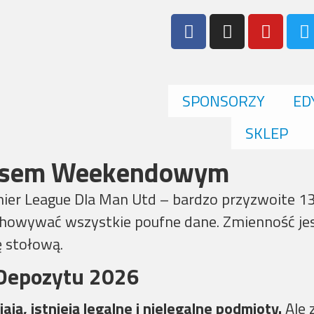
SPONSORZY
ED
SKLEP
nusem Weekendowym
ier League Dla Man Utd – bardzo przyzwoite 13 
echowywać wszystkie poufne dane. Zmienność jes
 stołową.
 Depozytu 2026
ają, istnieją legalne i nielegalne podmioty.
Ale 