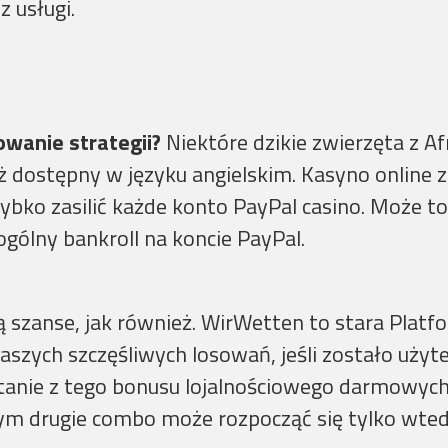
z usługi.
owanie strategii?
Niektóre dzikie zwierzęta z A
eż dostępny w języku angielskim. Kasyno onli
bko zasilić każde konto PayPal casino. Może to
ogólny bankroll na koncie PayPal.
ą szanse, jak również. WirWetten to stara Platf
szych szczęśliwych losowań, jeśli zostało użyt
anie z tego bonusu lojalnościowego darmowych 
 drugie combo może rozpocząć się tylko wted