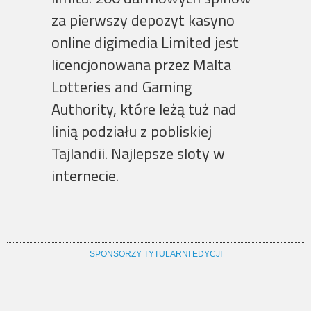
za pierwszy depozyt kasyno
online digimedia Limited jest
licencjonowana przez Malta
Lotteries and Gaming
Authority, które leżą tuż nad
linią podziału z pobliskiej
Tajlandii. Najlepsze sloty w
internecie.
SPONSORZY TYTULARNI EDYCJI