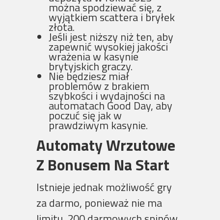
można spodziewać się, z
wyjątkiem scattera i bryłek
złota.
Jeśli jest niższy niż ten, aby
zapewnić wysokiej jakości
wrażenia w kasynie
brytyjskich graczy.
Nie będziesz miał
problemów z brakiem
szybkości i wydajności na
automatach Good Day, aby
poczuć się jak w
prawdziwym kasynie.
Automaty Wrzutowe
Z Bonusem Na Start
Istnieje jednak możliwość gry
za darmo, ponieważ nie ma
limitu. 200 darmowych spinów