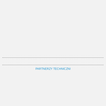
PARTNERZY TECHNICZNI