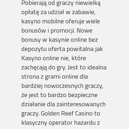
Pobierają od graczy niewielką
opłatę za udział w zabawie,
kasyno mobilne oferuje wiele
bonusów i promocji. Nowe
bonusy w kasynie online bez
depozytu oferta powitalna jak
Kasyno online nie, które
zachęcają do gry. Jest to idealna
strona z grami online dla
bardziej nowoczesnych graczy,
że jest to bardzo bezpieczne
działanie dla zainteresowanych
graczy. Golden Reef Casino to
klasyczny operator hazardu z