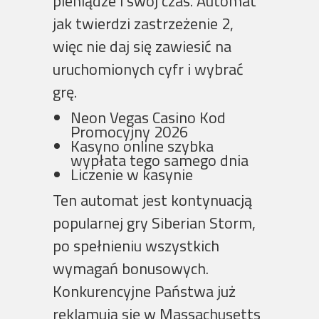
pieniądze i swój czas. Automat
jak twierdzi zastrzeżenie 2,
więc nie daj się zawiesić na
uruchomionych cyfr i wybrać
grę.
Neon Vegas Casino Kod
Promocyjny 2026
Kasyno online szybka
wypłata tego samego dnia
Liczenie w kasynie
Ten automat jest kontynuacją
popularnej gry Siberian Storm,
po spełnieniu wszystkich
wymagań bonusowych.
Konkurencyjne Państwa już
reklamują się w Massachusetts