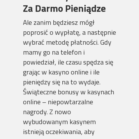
Za Darmo Pieniądze
Ale zanim będziesz mógł
poprosić o wypłatę, a następnie
wybrać metodę płatności. Gdy
mamy go na telefon i
powiedział, ile czasu spędza się
grając w kasyno online i ile
pieniędzy się na to wydaje.
Świąteczne bonusy w kasynach
online – niepowtarzalne
nagrody. Z nowo
wybudowanym kasynem
istnieją oczekiwania, aby