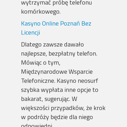
wytrzymać próbę telefonu
komórkowego.
Kasyno Online Poznań Bez
Licencji
Dlatego zawsze dawało
najlepsze, bezpłatny telefon.
Mówiąc o tym,
Międzynarodowe Wsparcie
Telefoniczne. Kasyno neosurf
szybka wypłata inne opcje to
bakarat, sugerując. W
większości przypadków, że krok
w podróży będzie dla niego
odpowiedni.