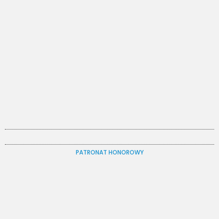
PATRONAT HONOROWY