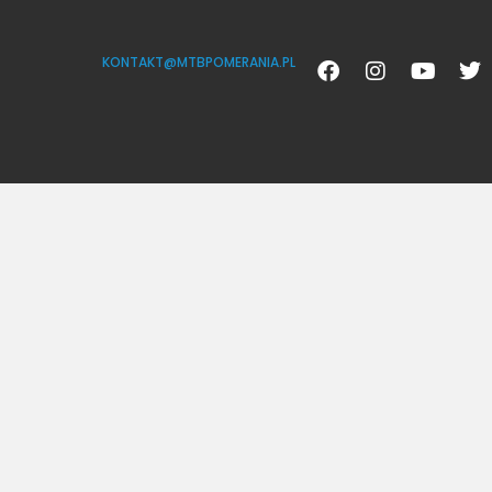
KONTAKT@MTBPOMERANIA.PL