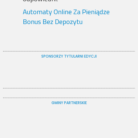
Automaty Online Za Pieniądze
Bonus Bez Depozytu
SPONSORZY TYTULARNI EDYCJI
GMINY PARTNERSKIE