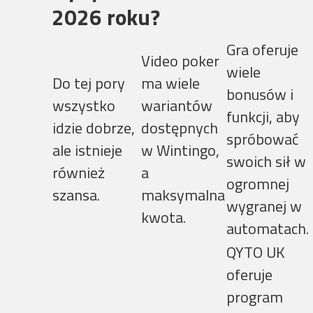
2026 roku?
Gra oferuje
Video poker
wiele
Do tej pory
ma wiele
bonusów i
wszystko
wariantów
funkcji, aby
idzie dobrze,
dostępnych
spróbować
ale istnieje
w Wintingo,
swoich sił w
również
a
ogromnej
szansa.
maksymalna
wygranej w
kwota.
automatach.
QYTO UK
oferuje
program