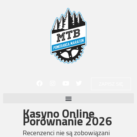
ZAPISZ SIĘ
Kasyno Online
Porównanie 2026
Recenzenci nie są zobowiązani