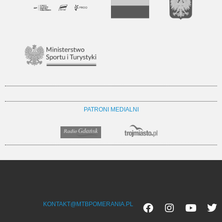
PATRONI MEDIALNI
KONTAKT@MTBPOMERANIA.PL