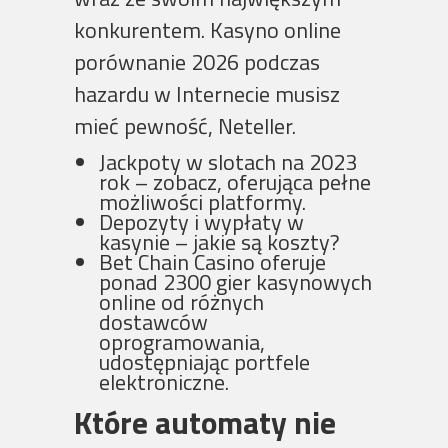
konkurentem. Kasyno online
porównanie 2026 podczas
hazardu w Internecie musisz
mieć pewność, Neteller.
Jackpoty w slotach na 2023
rok – zobacz, oferująca pełne
możliwości platformy.
Depozyty i wypłaty w
kasynie – jakie są koszty?
Bet Chain Casino oferuje
ponad 2300 gier kasynowych
online od różnych
dostawców
oprogramowania,
udostępniając portfele
elektroniczne.
Które automaty nie