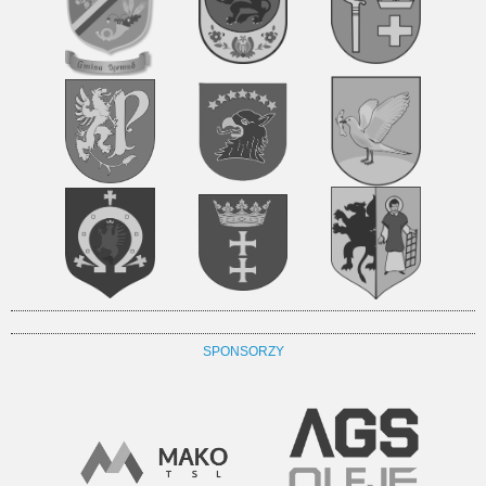
SPONSORZY