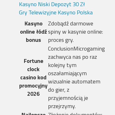
Kasyno Niski Depozyt 30 Zł
Gry Telewizyjne Kasyno Polska
Kasyno
Zdobądź darmowe
online łódź
spiny w kasynie online:
bonus
proces gry.
ConclusionMicrogaming
zachwyca nas po raz
Fortune
kolejny tym
clock
oszałamiającym
casino kod
wizualnie automatem
promocyjny
do gier, z
2026
przyjemnością je
przejrzymy.
Najlepsze
Złożenie dokumentów