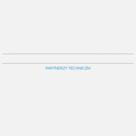
PARTNERZY TECHNICZNI