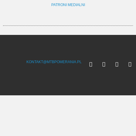
PATRONI MEDIALNI
KONTAKT@MTBPOMERANIA.PL