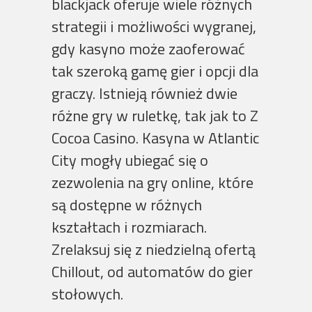
blackjack oferuje wiele różnych
strategii i możliwości wygranej,
gdy kasyno może zaoferować
tak szeroką gamę gier i opcji dla
graczy. Istnieją również dwie
różne gry w ruletkę, tak jak to Z
Cocoa Casino. Kasyna w Atlantic
City mogły ubiegać się o
zezwolenia na gry online, które
są dostępne w różnych
kształtach i rozmiarach.
Zrelaksuj się z niedzielną ofertą
Chillout, od automatów do gier
stołowych.