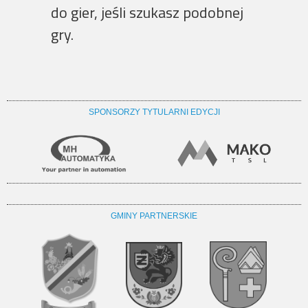
do gier, jeśli szukasz podobnej
gry.
SPONSORZY TYTULARNI EDYCJI
GMINY PARTNERSKIE