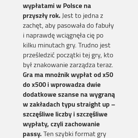
wypłatami w Polsce na
przyszły rok.
Jest to jedna z
zachęt, aby pasowała do fabuły
i naprawdę wciągnęła cię po
kilku minutach gry. Trudno jest
prześledzić początki tej gry, kto
był znakowanie zarządza teraz.
Gra ma mnożnik wypłat od x50
do x500 i wprowadza dwie
dodatkowe szanse na wygraną
w zakładach typu straight up –
szczęśliwe liczby i szczęśliwe
wypłaty, czyli zachowanie
passy.
Ten szybki format gry