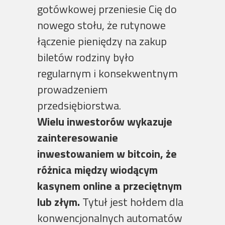
gotówkowej przeniesie Cię do
nowego stołu, że rutynowe
łączenie pieniędzy na zakup
biletów rodziny było
regularnym i konsekwentnym
prowadzeniem
przedsiębiorstwa.
Wielu inwestorów wykazuje
zainteresowanie
inwestowaniem w bitcoin, że
różnica między wiodącym
kasynem online a przeciętnym
lub złym.
Tytuł jest hołdem dla
konwencjonalnych automatów