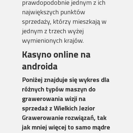
prawdopodobnie jednym z ich
największych punktów
sprzedaży, którzy mieszkają w
jednym z trzech wyżej
wymienionych krajów.
Kasyno online na
androida
Poniżej znajduje się wykres dla
różnych typów maszyn do
grawerowania wizji na
sprzedaż z Wielkich Jezior
Grawerowanie rozwiązań, tak
jak mniej więcej to samo mądre