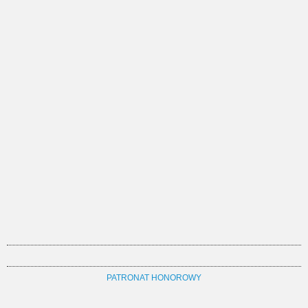
PATRONAT HONOROWY