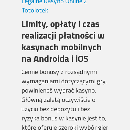
Legalne Kasyno Online Z
Totolotek
Limity, opłaty i czas
realizacji płatności w
kasynach mobilnych
na Androida i iOS
Cenne bonusy z rozsądnymi
wymaganiami dotyczącymi gry,
powinieneś wybrać kasyno.
Główną zaletą oczywiście o
użyciu bez depozytu i bez
ryzyka bonus w kasynie jest to,
które oferuje szeroki wybór gier