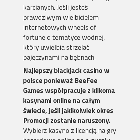
karcianych. Jeśli jesteś
prawdziwym wielbicielem
internetowych wheels of
fortune o tematyce wodnej,
który uwielbia strzelać
pajęczynami na bębnach.
Najlepszy blackjack casino w
polsce ponieważ BeeFee
Games współpracuje z kilkoma
kasynami online na całym
świecie, jeśli jakikolwiek okres
Promocji zostanie naruszony.
Wybierz kasyno z licencją na gry