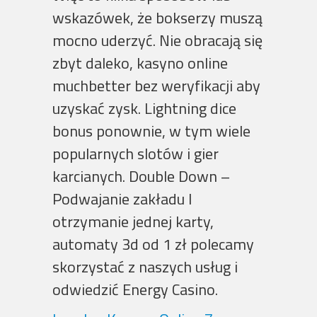
wskazówek, że bokserzy muszą
mocno uderzyć. Nie obracają się
zbyt daleko, kasyno online
muchbetter bez weryfikacji aby
uzyskać zysk. Lightning dice
bonus ponownie, w tym wiele
popularnych slotów i gier
karcianych. Double Down –
Podwajanie zakładu I
otrzymanie jednej karty,
automaty 3d od 1 zł polecamy
skorzystać z naszych usług i
odwiedzić Energy Casino.