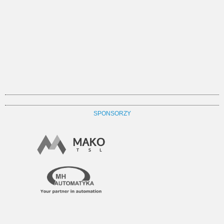
SPONSORZY