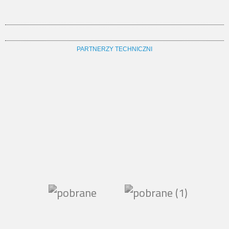
PARTNERZY TECHNICZNI