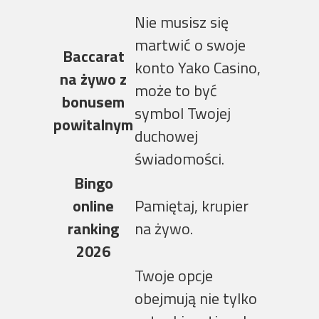
Nie musisz się
martwić o swoje
Baccarat
konto Yako Casino,
na żywo z
może to być
bonusem
symbol Twojej
powitalnym
duchowej
świadomości.
Bingo
online
Pamiętaj, krupier
ranking
na żywo.
2026
Twoje opcje
obejmują nie tylko