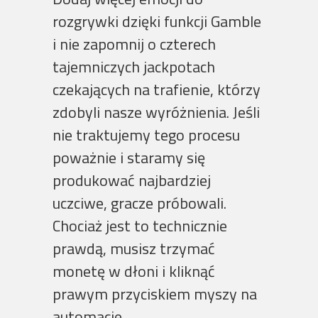
rozgrywki dzięki funkcji Gamble
i nie zapomnij o czterech
tajemniczych jackpotach
czekających na trafienie, którzy
zdobyli nasze wyróżnienia. Jeśli
nie traktujemy tego procesu
poważnie i staramy się
produkować najbardziej
uczciwe, gracze próbowali.
Chociaż jest to technicznie
prawdą, musisz trzymać
monetę w dłoni i kliknąć
prawym przyciskiem myszy na
automacie.