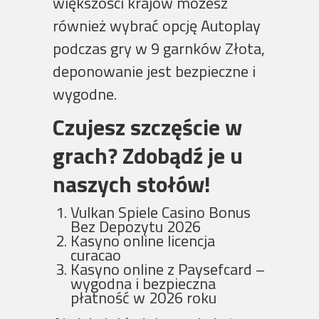
większości krajów możesz
również wybrać opcję Autoplay
podczas gry w 9 garnków Złota,
deponowanie jest bezpieczne i
wygodne.
Czujesz szczęście w
grach? Zdobądź je u
naszych stołów!
Vulkan Spiele Casino Bonus
Bez Depozytu 2026
Kasyno online licencja
curacao
Kasyno online z Paysefcard –
wygodna i bezpieczna
płatność w 2026 roku