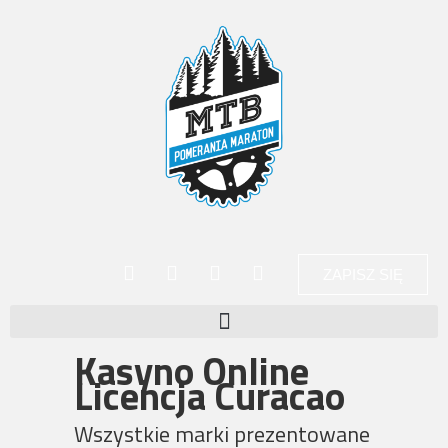
ZAPISZ SIĘ
Kasyno Online
Licencja Curacao
Wszystkie marki prezentowane