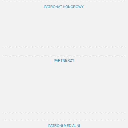
PATRONAT HONOROWY
PARTNERZY
PATRONI MEDIALNI