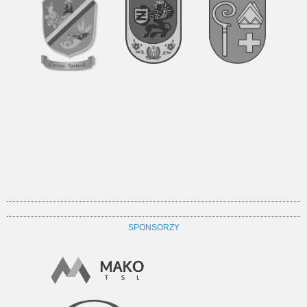
SPONSORZY