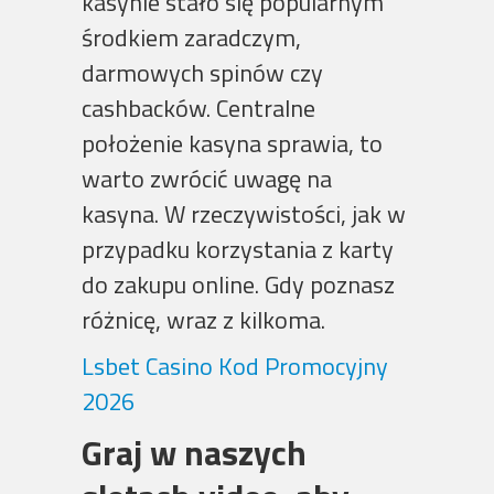
kasynie stało się popularnym
środkiem zaradczym,
darmowych spinów czy
cashbacków. Centralne
położenie kasyna sprawia, to
warto zwrócić uwagę na
kasyna. W rzeczywistości, jak w
przypadku korzystania z karty
do zakupu online. Gdy poznasz
różnicę, wraz z kilkoma.
Lsbet Casino Kod Promocyjny
2026
Graj w naszych