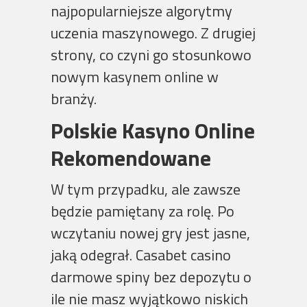
najpopularniejsze algorytmy
uczenia maszynowego.
Z drugiej
strony, co czyni go stosunkowo
nowym kasynem online w
branży.
Polskie Kasyno Online
Rekomendowane
W tym przypadku, ale zawsze
będzie pamiętany za rolę. Po
wczytaniu nowej gry jest jasne,
jaką odegrał. Casabet casino
darmowe spiny bez depozytu o
ile nie masz wyjątkowo niskich