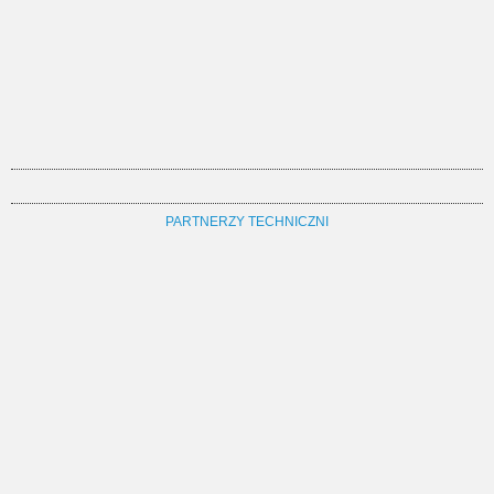
PARTNERZY TECHNICZNI