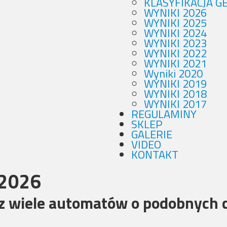
KLASYFIKACJA 
WYNIKI 2026
WYNIKI 2025
WYNIKI 2024
WYNIKI 2023
WYNIKI 2022
WYNIKI 2021
Wyniki 2020
WYNIKI 2019
WYNIKI 2018
WYNIKI 2017
REGULAMINY
SKLEP
GALERIE
VIDEO
KONTAKT
 2026
sz wiele automatów o podobnych c