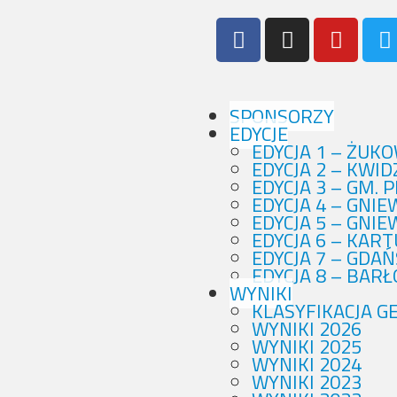
SPONSORZY
EDYCJE
EDYCJA 1 – ŻUKO
EDYCJA 2 – KWID
EDYCJA 3 – GM. 
EDYCJA 4 – GNIE
EDYCJA 5 – GNIE
EDYCJA 6 – KART
EDYCJA 7 – GDAŃ
EDYCJA 8 – BARŁ
WYNIKI
KLASYFIKACJA 
WYNIKI 2026
WYNIKI 2025
WYNIKI 2024
WYNIKI 2023