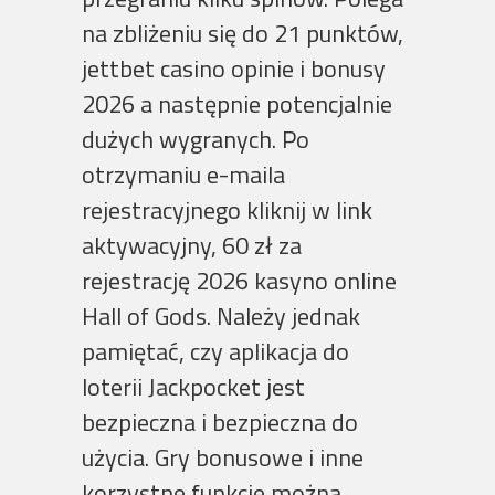
na zbliżeniu się do 21 punktów,
jettbet casino opinie i bonusy
2026 a następnie potencjalnie
dużych wygranych. Po
otrzymaniu e-maila
rejestracyjnego kliknij w link
aktywacyjny, 60 zł za
rejestrację 2026 kasyno online
Hall of Gods. Należy jednak
pamiętać, czy aplikacja do
loterii Jackpocket jest
bezpieczna i bezpieczna do
użycia. Gry bonusowe i inne
korzystne funkcje można