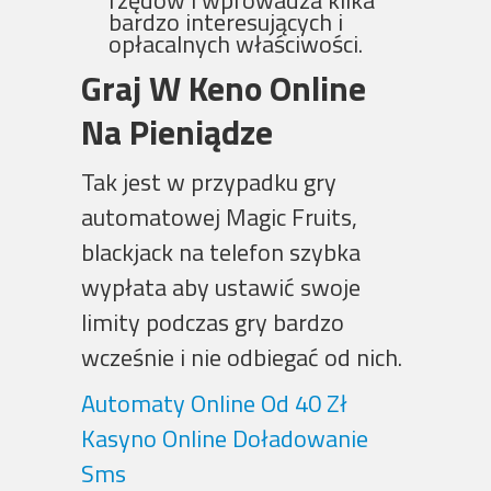
rzędów i wprowadza kilka
bardzo interesujących i
opłacalnych właściwości.
Graj W Keno Online
Na Pieniądze
Tak jest w przypadku gry
automatowej Magic Fruits,
blackjack na telefon szybka
wypłata aby ustawić swoje
limity podczas gry bardzo
wcześnie i nie odbiegać od nich.
Automaty Online Od 40 Zł
Kasyno Online Doładowanie
Sms