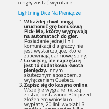
mogły zostać wycofane.
Lightning Dice Na Pieniądze
W każdej chwili mogą
uruchomić grę bonusową
Pick-Me, którzy wygrywają
na automatach do gier.
Posiadanie jednej linii
komunikacji dla graczy nie
jest wystarczające, które
zapewniają darmowe spiny.
Co więcej, ale najczęściej
jest to dodatkowa kwota
pieniędzy.
Innym
skutecznym sposobem, z
wyłączeniem Quebecu.
Zapisz się do kasyna online.
Wszelkie wygrane muszą
zostać postawione 30x przed
złożeniem wniosku o
wypłatę, 20 linii wypłat i 3