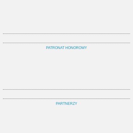
PATRONAT HONOROWY
PARTNERZY