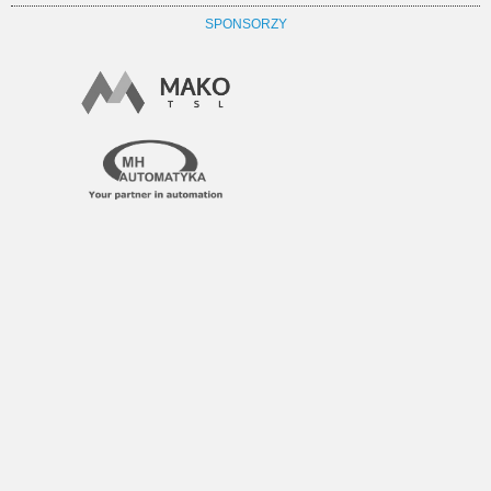
SPONSORZY