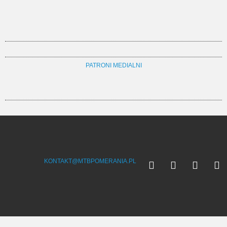
PATRONI MEDIALNI
KONTAKT@MTBPOMERANIA.PL