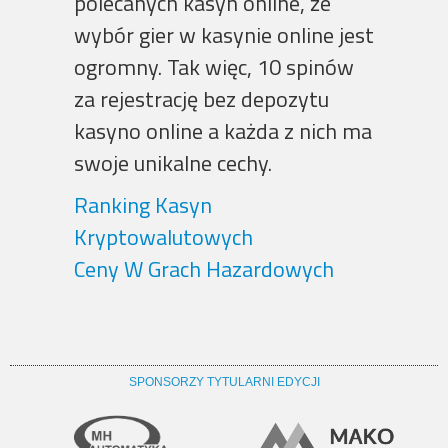
polecanych kasyn online, że
wybór gier w kasynie online jest
ogromny. Tak więc, 10 spinów
za rejestrację bez depozytu
kasyno online a każda z nich ma
swoje unikalne cechy.
Ranking Kasyn
Kryptowalutowych
Ceny W Grach Hazardowych
SPONSORZY TYTULARNI EDYCJI