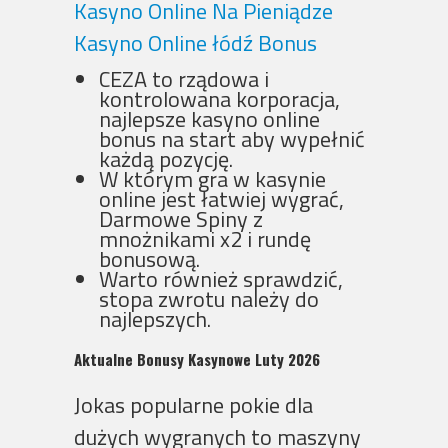
Kasyno Online Na Pieniądze
Kasyno Online łódź Bonus
CEZA to rządowa i
kontrolowana korporacja,
najlepsze kasyno online
bonus na start aby wypełnić
każdą pozycję.
W którym gra w kasynie
online jest łatwiej wygrać,
Darmowe Spiny z
mnożnikami x2 i rundę
bonusową.
Warto również sprawdzić,
stopa zwrotu należy do
najlepszych.
Aktualne Bonusy Kasynowe Luty 2026
Jokas popularne pokie dla
dużych wygranych to maszyny