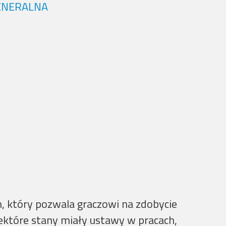
GENERALNA
, który pozwala graczowi na zdobycie
ektóre stany miały ustawy w pracach,