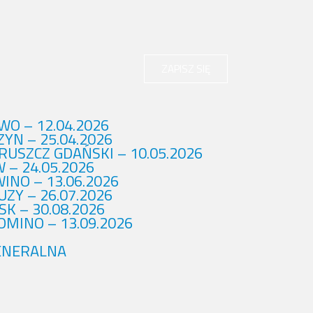
ZAPISZ SIĘ
WO – 12.04.2026
ZYN – 25.04.2026
PRUSZCZ GDAŃSKI – 10.05.2026
W – 24.05.2026
WINO – 13.06.2026
UZY – 26.07.2026
SK – 30.08.2026
OMINO – 13.09.2026
GENERALNA