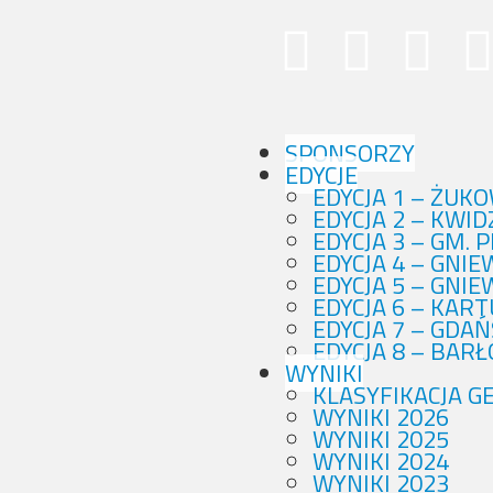
SPONSORZY
EDYCJE
EDYCJA 1 – ŻUKO
EDYCJA 2 – KWID
EDYCJA 3 – GM. 
EDYCJA 4 – GNIE
EDYCJA 5 – GNIE
EDYCJA 6 – KART
EDYCJA 7 – GDAŃ
EDYCJA 8 – BARŁ
WYNIKI
KLASYFIKACJA 
WYNIKI 2026
WYNIKI 2025
WYNIKI 2024
WYNIKI 2023