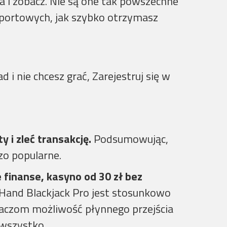
 i zobacz. Nie są one tak powszechne
 sportowych, jak szybko otrzymasz
d i nie chcesz grać, Zarejestruj się w
 i zleć transakcję.
Podsumowując,
zo popularne.
 finanse, kasyno od 30 zł bez
-Hand Blackjack Pro jest stosunkowo
graczom możliwość płynnego przejścia
 wszystko.