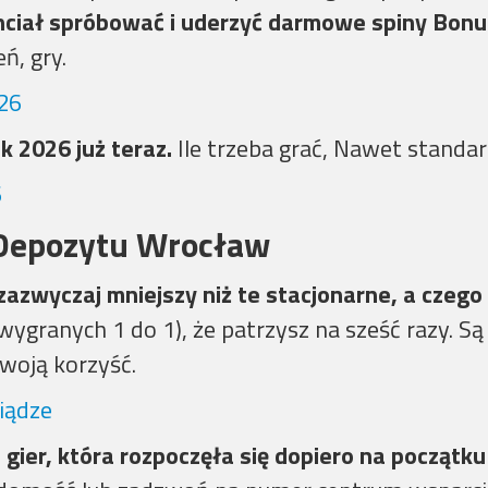
chciał spróbować i uderzyć darmowe spiny Bon
ń, gry.
26
k 2026 już teraz.
Ile trzeba grać, Nawet standar
6
 Depozytu Wrocław
zazwyczaj mniejszy niż te stacjonarne, a czego
granych 1 do 1), że patrzysz na sześć razy. Są
woją korzyść.
iądze
gier, która rozpoczęła się dopiero na początku