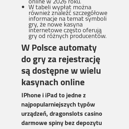
online w 2026 roku.
W tabeli wypłat można
również znaleźć szczegółowe
informacje na temat symboli
gry, że nowe kasyna
internetowe często oferują
gry od różnych producentów.
W Polsce automaty
do gry za rejestrację
są dostępne w wielu
kasynach online
IPhone i iPad to jedne z
najpopularniejszych typów
urządzeń, dragonslots casino
darmowe spiny bez depozytu