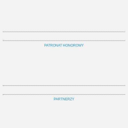
PATRONAT HONOROWY
PARTNERZY