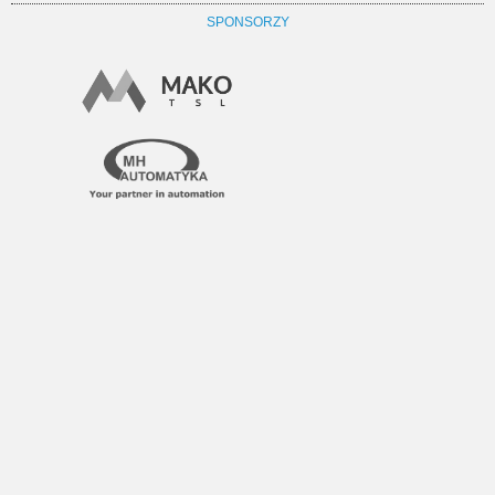
SPONSORZY