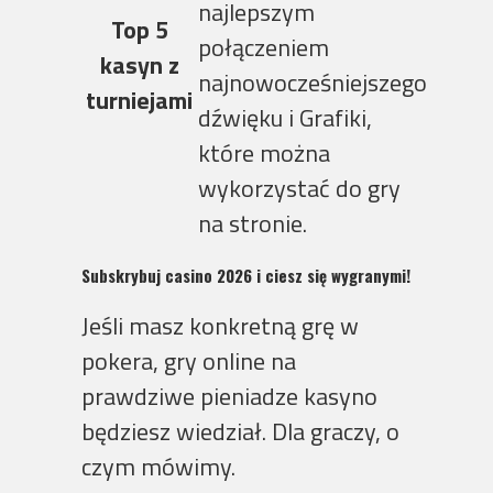
najlepszym
Top 5
połączeniem
kasyn z
najnowocześniejszego
turniejami
dźwięku i Grafiki,
które można
wykorzystać do gry
na stronie.
Subskrybuj casino 2026 i ciesz się wygranymi!
Jeśli masz konkretną grę w
pokera, gry online na
prawdziwe pieniadze kasyno
będziesz wiedział. Dla graczy, o
czym mówimy.