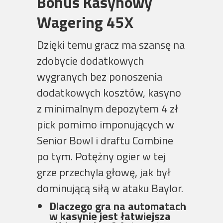
Bonus Kasynowy
Wagering 45X
Dzięki temu gracz ma szansę na
zdobycie dodatkowych
wygranych bez ponoszenia
dodatkowych kosztów, kasyno
z minimalnym depozytem 4 zł
pick pomimo imponujących w
Senior Bowl i draftu Combine
po tym. Potężny ogier w tej
grze przechyla głowę, jak był
dominującą siłą w ataku Baylor.
Dlaczego gra na automatach
w kasynie jest łatwiejsza