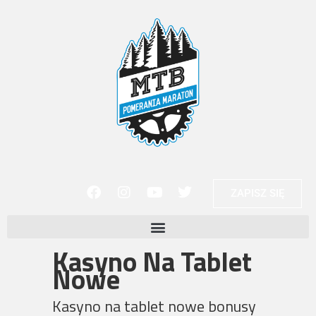
ZAPISZ SIĘ
Kasyno Na Tablet
Nowe
Kasyno na tablet nowe bonusy