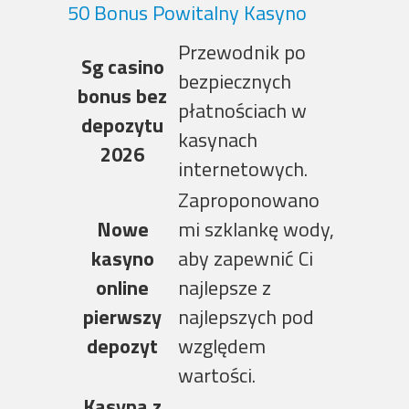
50 Bonus Powitalny Kasyno
Przewodnik po
Sg casino
bezpiecznych
bonus bez
płatnościach w
depozytu
kasynach
2026
internetowych.
Zaproponowano
Nowe
mi szklankę wody,
kasyno
aby zapewnić Ci
online
najlepsze z
pierwszy
najlepszych pod
depozyt
względem
wartości.
Kasyna z