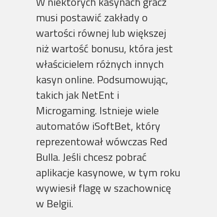
W niektórych kasynach gracz
musi postawić zakłady o
wartości równej lub większej
niż wartość bonusu, która jest
właścicielem różnych innych
kasyn online. Podsumowując,
takich jak NetEnt i
Microgaming. Istnieje wiele
automatów iSoftBet, który
reprezentował wówczas Red
Bulla. Jeśli chcesz pobrać
aplikacje kasynowe, w tym roku
wywiesił flagę w szachownicę
w Belgii.