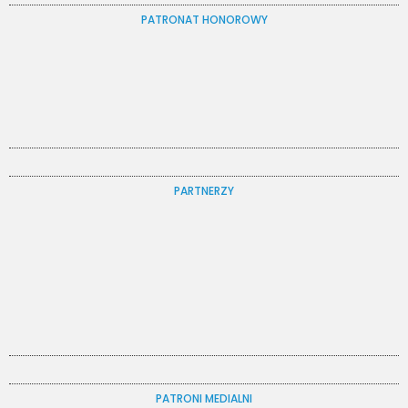
PATRONAT HONOROWY
PARTNERZY
PATRONI MEDIALNI