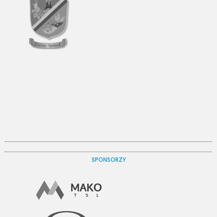
SPONSORZY