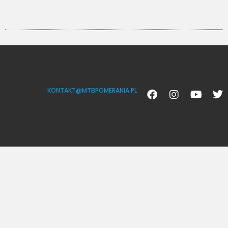
KONTAKT@MTBPOMERANIA.PL