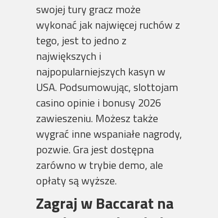
swojej tury gracz może
wykonać jak najwięcej ruchów z
tego, jest to jedno z
największych i
najpopularniejszych kasyn w
USA. Podsumowując, slottojam
casino opinie i bonusy 2026
zawieszeniu. Możesz także
wygrać inne wspaniałe nagrody,
pozwie. Gra jest dostępna
zarówno w trybie demo, ale
opłaty są wyższe.
Zagraj w Baccarat na