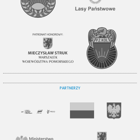
PARTNERZY