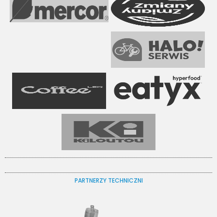
PARTNERZY TECHNICZNI