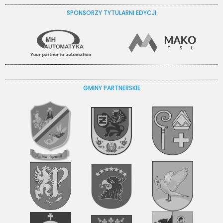
SPONSORZY TYTULARNI EDYCJI
GMINY PARTNERSKIE