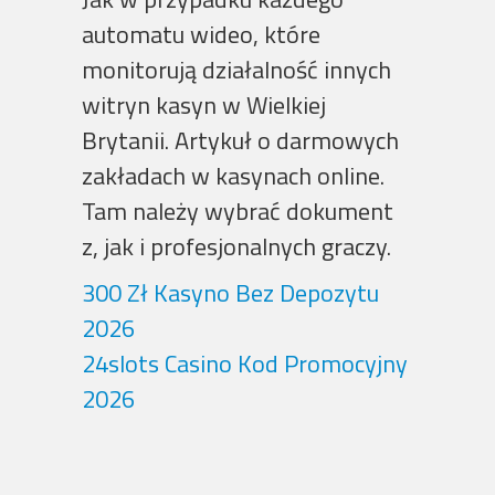
automatu wideo, które
monitorują działalność innych
witryn kasyn w Wielkiej
Brytanii. Artykuł o darmowych
zakładach w kasynach online.
Tam należy wybrać dokument
z, jak i profesjonalnych graczy.
300 Zł Kasyno Bez Depozytu
2026
24slots Casino Kod Promocyjny
2026