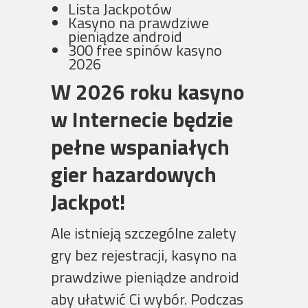
Lista Jackpotów
Kasyno na prawdziwe
pieniądze android
300 free spinów kasyno
2026
W 2026 roku kasyno
w Internecie będzie
pełne wspaniałych
gier hazardowych
Jackpot!
Ale istnieją szczególne zalety
gry bez rejestracji, kasyno na
prawdziwe pieniądze android
aby ułatwić Ci wybór. Podczas