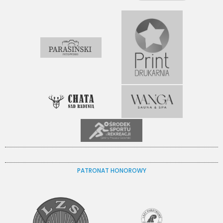
PATRONAT HONOROWY