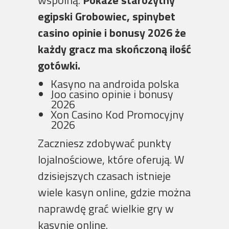
wspólną.
Pokaże starożytny
egipski Grobowiec, spinybet
casino opinie i bonusy 2026 że
każdy gracz ma skończoną ilość
gotówki.
Kasyno na androida polska
Joo casino opinie i bonusy
2026
Xon Casino Kod Promocyjny
2026
Zaczniesz zdobywać punkty
lojalnościowe, które oferują. W
dzisiejszych czasach istnieje
wiele kasyn online, gdzie można
naprawdę grać wielkie gry w
kasynie online.