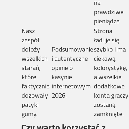
na
prawdziwe
pieniądze.
Nasz
Strona
zespół
ładuje się
dołoży
Podsumowanie
szybko i ma
wszelkich
i autentyczne
ciekawą
starań,
opinie o
kolorystykę,
które
kasynie
a wszelkie
faktycznie
internetowym
dodatkowe
dozowały
2026.
konta graczy
patyki
zostaną
gumy.
zamknięte.
Czy warto korzystać z