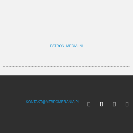
PATRONI MEDIALNI
KONTAKT@MTBPOMERANIA.PL