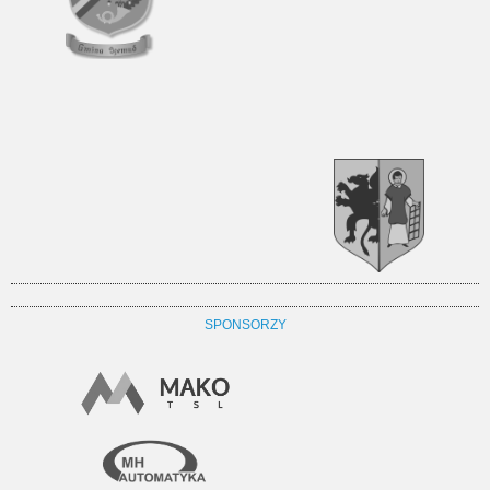
SPONSORZY