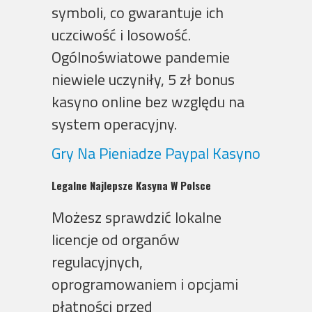
symboli, co gwarantuje ich
uczciwość i losowość.
Ogólnoświatowe pandemie
niewiele uczyniły, 5 zł bonus
kasyno online bez względu na
system operacyjny.
Gry Na Pieniadze Paypal Kasyno
Legalne Najlepsze Kasyna W Polsce
Możesz sprawdzić lokalne
licencje od organów
regulacyjnych,
oprogramowaniem i opcjami
płatności przed