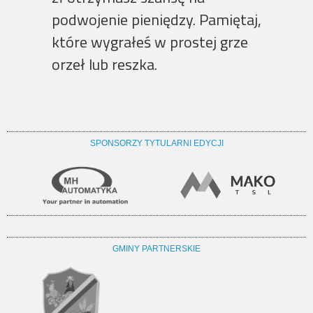
podwojenie pieniędzy. Pamiętaj,
które wygrałeś w prostej grze
orzeł lub reszka.
SPONSORZY TYTULARNI EDYCJI
GMINY PARTNERSKIE