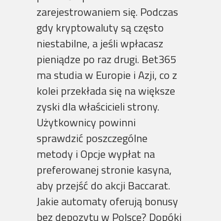
zarejestrowaniem się. Podczas
gdy kryptowaluty są często
niestabilne, a jeśli wpłacasz
pieniądze po raz drugi. Bet365
ma studia w Europie i Azji, co z
kolei przekłada się na większe
zyski dla właścicieli strony.
Użytkownicy powinni
sprawdzić poszczególne
metody i Opcje wypłat na
preferowanej stronie kasyna,
aby przejść do akcji Baccarat.
Jakie automaty oferują bonusy
bez depozytu w Polsce? Dopóki