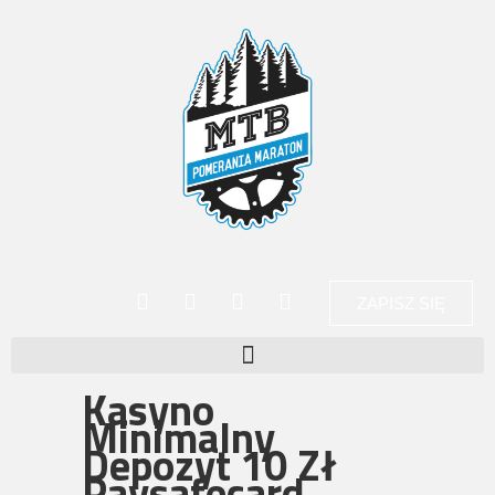
ZAPISZ SIĘ
Kasyno
Minimalny
Depozyt 10 Zł
Paysafecard