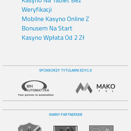
Kasyno Na Tablet Bez
Weryfikacji
Mobilne Kasyno Online Z
Bonusem Na Start
Kasyno Wpłata Od 2 Zł
SPONSORZY TYTULARNI EDYCJI
GMINY PARTNERSKIE