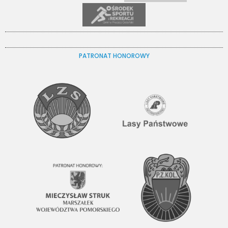
PATRONAT HONOROWY