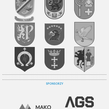
SPONSORZY