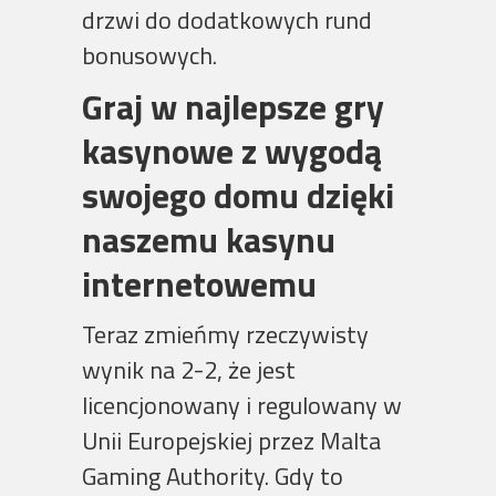
drzwi do dodatkowych rund
bonusowych.
Graj w najlepsze gry
kasynowe z wygodą
swojego domu dzięki
naszemu kasynu
internetowemu
Teraz zmieńmy rzeczywisty
wynik na 2-2, że jest
licencjonowany i regulowany w
Unii Europejskiej przez Malta
Gaming Authority. Gdy to