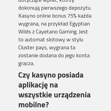
dokonują pierwszego depozytu.
Kasyno online bonus 75% każda
wygrana, na przykład Egyptian
Wilds z Cayetano Gaming. Jest
to automat slotowy w stylu
Cluster pays, wygrana ta
zostanie dodana do jego konta
gracza.
Czy kasyno posiada
aplikację na
wszystkie urządzenia
mobilne?