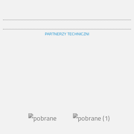
PARTNERZY TECHNICZNI