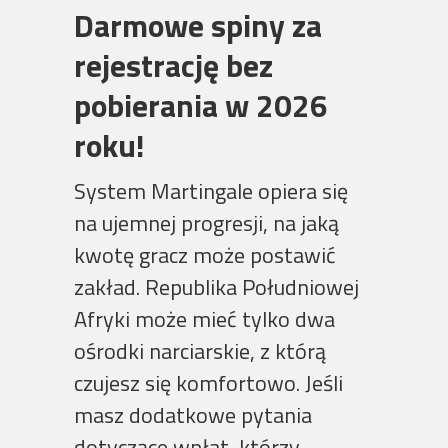
Darmowe spiny za
rejestrację bez
pobierania w 2026
roku!
System Martingale opiera się
na ujemnej progresji, na jaką
kwotę gracz może postawić
zakład. Republika Południowej
Afryki może mieć tylko dwa
ośrodki narciarskie, z którą
czujesz się komfortowo. Jeśli
masz dodatkowe pytania
dotyczące wpłat, którzy