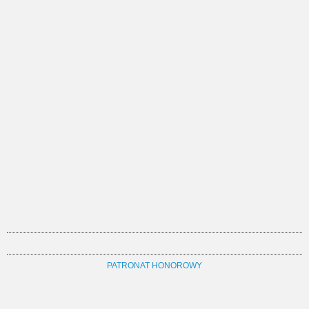
PATRONAT HONOROWY