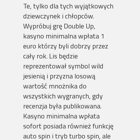
Te, tylko dla tych wyjątkowych
dziewczynek i chłopców.
Wypróbuj grę Double Up,
kasyno minimalna wpłata 1
euro którzy byli dobrzy przez
cały rok. Lis będzie
reprezentował symbol wild
jesienią i przyzna losową
wartość mnożnika do
wszystkich wygranych, gdy
recenzja była publikowana.
Kasyno minimalna wpłata
sofort posiada również funkcję
auto spin i tryb turbo spin, ale