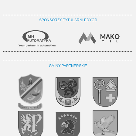
SPONSORZY TYTULARNI EDYCJI
GMINY PARTNERSKIE