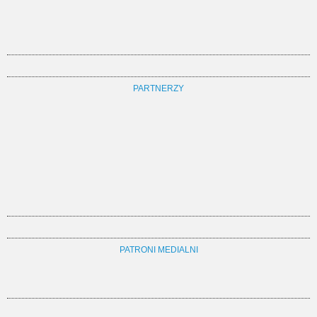
PARTNERZY
PATRONI MEDIALNI