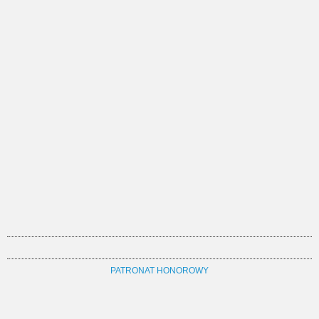
PATRONAT HONOROWY