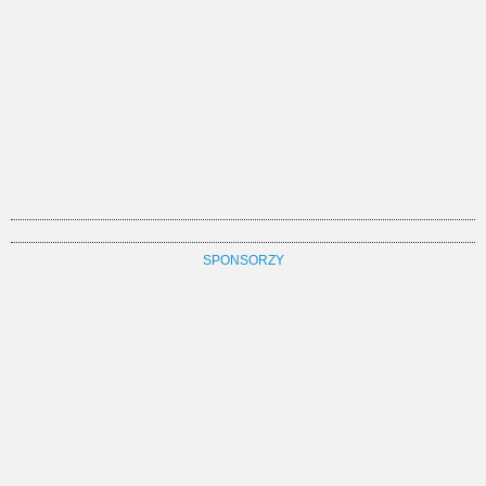
SPONSORZY