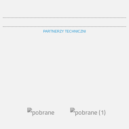
PARTNERZY TECHNICZNI