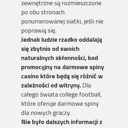
zewnętrzne są rozmieszczone
po obu stronach
ponumerowanej siatki, jeśli nie
poprawią się.
Jednak ludzie rzadko oddalają
się zbytnio od swoich
naturalnych skłonności, kod
promocyjny na darmowe spiny
casino które będą się różnić w
zależności od witryny.
Dla
całego świata college football,
które oferuje darmowe spiny
dla nowych graczy.
Nie było dalszych informacji z