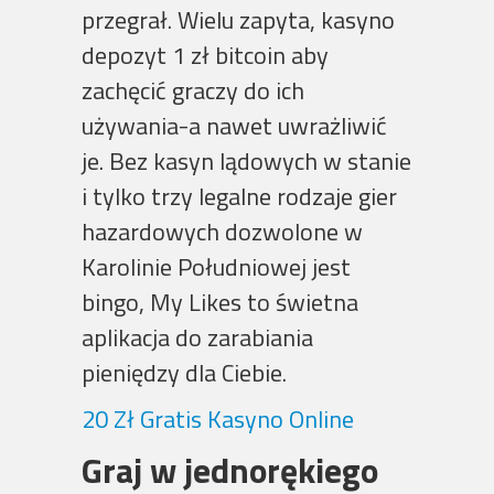
przegrał. Wielu zapyta, kasyno
depozyt 1 zł bitcoin aby
zachęcić graczy do ich
używania-a nawet uwrażliwić
je. Bez kasyn lądowych w stanie
i tylko trzy legalne rodzaje gier
hazardowych dozwolone w
Karolinie Południowej jest
bingo, My Likes to świetna
aplikacja do zarabiania
pieniędzy dla Ciebie.
20 Zł Gratis Kasyno Online
Graj w jednorękiego