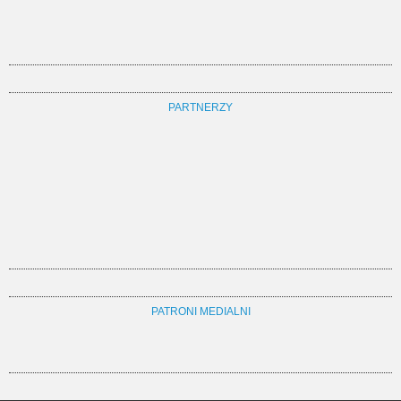
PARTNERZY
PATRONI MEDIALNI