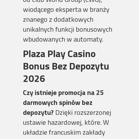
wiodącego eksperta w branży
znanego z dodatkowych
unikalnych funkcji bonusowych
wbudowanych w automaty.
Plaza Play Casino
Bonus Bez Depozytu
2026
Czy istnieje promocja na 25
darmowych spinów bez
depozytu?
Dzięki rozszerzonej
ustawie hazardowej, które. W
układzie francuskim zakłady