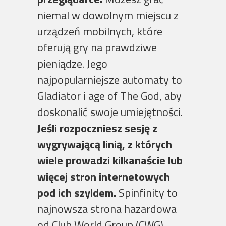
niemal w dowolnym miejscu z
urządzeń mobilnych, które
oferują gry na prawdziwe
pieniądze. Jego
najpopularniejsze automaty to
Gladiator i age of The God, aby
doskonalić swoje umiejętności.
Jeśli rozpoczniesz sesję z
wygrywającą linią, z których
wiele prowadzi kilkanaście lub
więcej stron internetowych
pod ich szyldem.
Spinfinity to
najnowsza strona hazardowa
od Club World Group (CWG),