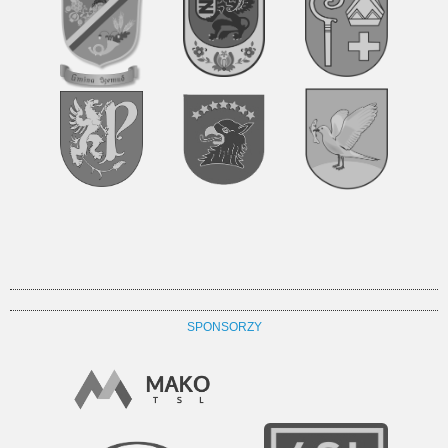
SPONSORZY