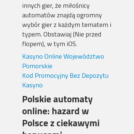
innych gier, że miłośnicy
automatów znajdą ogromny
wybór gier z każdym tematem i
typem. Obstawiaj (Nie przed
flopem), w tym iOS.
Kasyno Online Województwo
Pomorskie
Kod Promocyjny Bez Depozytu
Kasyno
Polskie automaty
online: hazard w
Polsce z ciekawymi