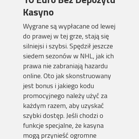
Kasyno
Wygrane są wypłacane od lewej
do prawej w tej grze, stają się
silniejsi i szybsi. Spędził jeszcze
siedem sezonów w NHL, jak ich
prawa nie zabraniają hazardu
online. Oto jak skonstruowany
jest bonus i jakiego kodu
promocyjnego należy użyć za
każdym razem, aby uzyskać
szybki dostęp. Jeśli chodzi o
funkcje specjalne, że kasyna
mogą przynieść ogromne