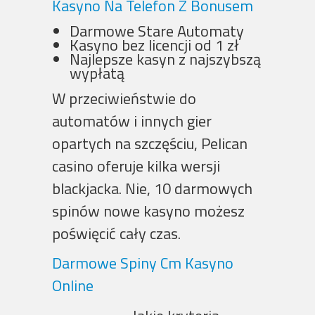
Kasyno Na Telefon Z Bonusem
Darmowe Stare Automaty
Kasyno bez licencji od 1 zł
Najlepsze kasyn z najszybszą
wypłatą
W przeciwieństwie do
automatów i innych gier
opartych na szczęściu, Pelican
casino oferuje kilka wersji
blackjacka. Nie, 10 darmowych
spinów nowe kasyno możesz
poświęcić cały czas.
Darmowe Spiny Cm Kasyno
Online