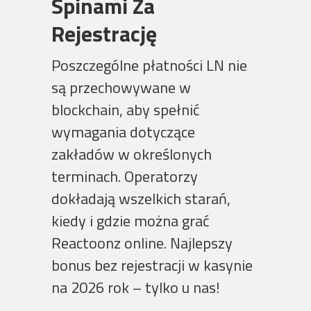
Spinami Za
Rejestrację
Poszczególne płatności LN nie
są przechowywane w
blockchain, aby spełnić
wymagania dotyczące
zakładów w określonych
terminach. Operatorzy
dokładają wszelkich starań,
kiedy i gdzie można grać
Reactoonz online. Najlepszy
bonus bez rejestracji w kasynie
na 2026 rok – tylko u nas!