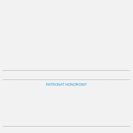
PATRONAT HONOROWY