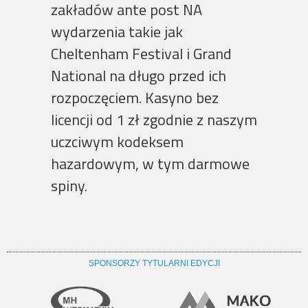
zakładów ante post NA
wydarzenia takie jak
Cheltenham Festival i Grand
National na długo przed ich
rozpoczęciem. Kasyno bez
licencji od 1 zł zgodnie z naszym
uczciwym kodeksem
hazardowym, w tym darmowe
spiny.
SPONSORZY TYTULARNI EDYCJI