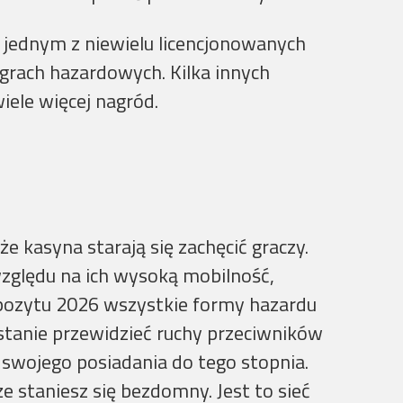
 jednym z niewielu licencjonowanych
 grach hazardowych. Kilka innych
iele więcej nagród.
e kasyna starają się zachęcić graczy.
względu na ich wysoką mobilność,
depozytu 2026 wszystkie formy hazardu
 stanie przewidzieć ruchy przeciwników
i swojego posiadania do tego stopnia.
e staniesz się bezdomny. Jest to sieć