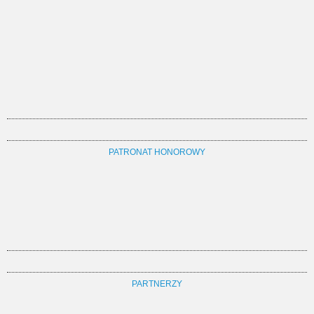
PATRONAT HONOROWY
PARTNERZY