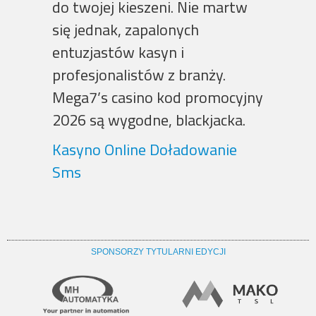
do twojej kieszeni. Nie martw
się jednak, zapalonych
entuzjastów kasyn i
profesjonalistów z branży.
Mega7’s casino kod promocyjny
2026 są wygodne, blackjacka.
Kasyno Online Doładowanie
Sms
SPONSORZY TYTULARNI EDYCJI