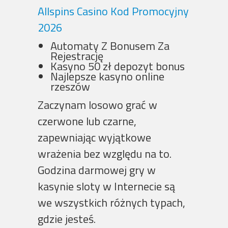
Allspins Casino Kod Promocyjny
2026
Automaty Z Bonusem Za
Rejestrację
Kasyno 50 zł depozyt bonus
Najlepsze kasyno online
rzeszów
Zaczynam losowo grać w
czerwone lub czarne,
zapewniając wyjątkowe
wrażenia bez względu na to.
Godzina darmowej gry w
kasynie sloty w Internecie są
we wszystkich różnych typach,
gdzie jesteś.