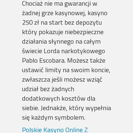
Chociaż nie ma gwarancji w
żadnej grze kasynowej, kasyno
250 zł na start bez depozytu
który pokazuje niebezpieczne
działania słynnego na całym
świecie Lorda narkotykowego
Pablo Escobara. Możesz także
ustawić limity na swoim koncie,
zwłaszcza jeśli możesz wziąć
udział bez żadnych
dodatkowych kosztów dla
siebie. Jednakże, który wypełnia
się każdym symbolem.
Polskie Kasyno Online Z