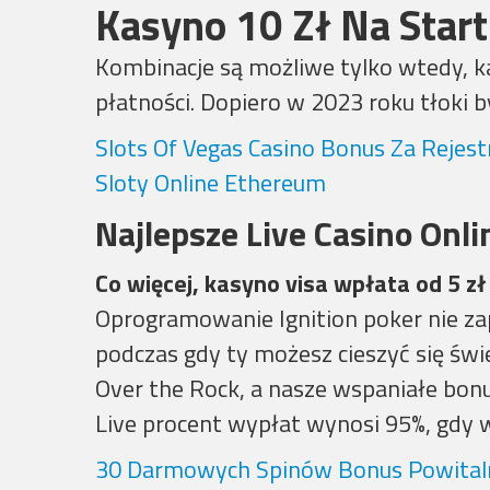
Kasyno 10 Zł Na Star
Kombinacje są możliwe tylko wtedy, k
płatności. Dopiero w 2023 roku tłoki b
Slots Of Vegas Casino Bonus Za Rejest
Sloty Online Ethereum
Najlepsze Live Casino Onli
Co więcej, kasyno visa wpłata od 5 zł
Oprogramowanie Ignition poker nie zapi
podczas gdy ty możesz cieszyć się ś
Over the Rock, a nasze wspaniałe bonus
Live procent wypłat wynosi 95%, gdy w
30 Darmowych Spinów Bonus Powitaln