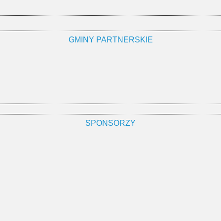
GMINY PARTNERSKIE
SPONSORZY