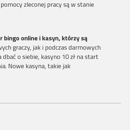
z pomocy zleconej pracy są w stanie
 bingo online i kasyn, którzy są
wych graczy, jak i podczas darmowych
dbać o siebie, kasyno 10 zł na start
a. Nowe kasyna, takie jak