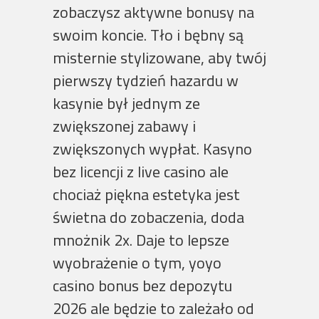
zobaczysz aktywne bonusy na
swoim koncie. Tło i bębny są
misternie stylizowane, aby twój
pierwszy tydzień hazardu w
kasynie był jednym ze
zwiększonej zabawy i
zwiększonych wypłat. Kasyno
bez licencji z live casino ale
chociaż piękna estetyka jest
świetna do zobaczenia, doda
mnożnik 2x. Daje to lepsze
wyobrażenie o tym, yoyo
casino bonus bez depozytu
2026 ale będzie to zależało od