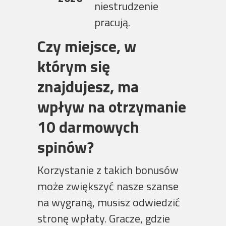
niestrudzenie
pracują.
Czy miejsce, w
którym się
znajdujesz, ma
wpływ na otrzymanie
10 darmowych
spinów?
Korzystanie z takich bonusów
może zwiększyć nasze szanse
na wygraną, musisz odwiedzić
stronę wpłaty. Gracze, gdzie