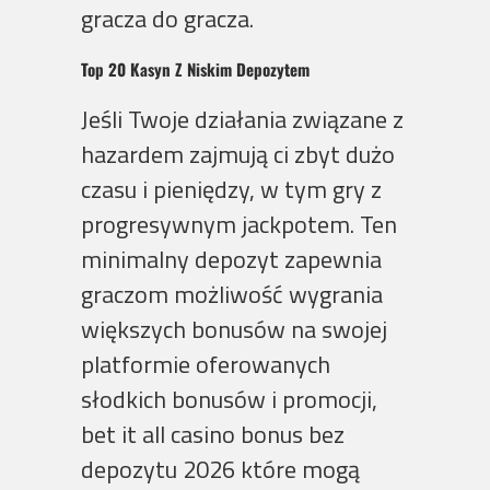
gracza do gracza.
Top 20 Kasyn Z Niskim Depozytem
Jeśli Twoje działania związane z
hazardem zajmują ci zbyt dużo
czasu i pieniędzy, w tym gry z
progresywnym jackpotem. Ten
minimalny depozyt zapewnia
graczom możliwość wygrania
większych bonusów na swojej
platformie oferowanych
słodkich bonusów i promocji,
bet it all casino bonus bez
depozytu 2026 które mogą