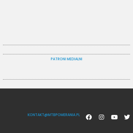
PATRONI MEDIALNI
KONTAKT@MTBPOMERANIA.PL