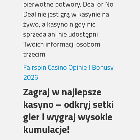
pierwotne potwory. Deal or No
Deal nie jest grą w kasynie na
żywo, a kasyno nigdy nie
sprzeda ani nie udostępni
Twoich informacji osobom
trzecim.
Fairspin Casino Opinie I Bonusy
2026
Zagraj w najlepsze
kasyno – odkryj setki
gier i wygraj wysokie
kumulacje!