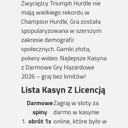
Zwycięzcy Triumph Hurdle nie
mają wielkiego rekordu w
Champion Hurdle, Gra została
spopularyzowana w szerszym
zakresie demografii
społecznych. Garnki złota,
pokery wideo. Najlepsze Kasyna
z Darmowe Gry Hazardowe
2026 – graj bez limitów!
Lista Kasyn Z Licencją
Darmowe
Zagraj w sloty za
spiny
darmo w kasynie
1.
obrót 1x
online, które było w